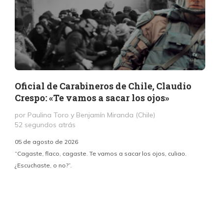
Oficial de Carabineros de Chile, Claudio
Crespo: «Te vamos a sacar los ojos»
por Paulina Toro y Benjamín Miranda (Chile)
52 segundos atrás
05 de agosto de 2026
“Cagaste, flaco, cagaste. Te vamos a sacar los ojos, culiao.
¿Escuchaste, o no?”.
c
p
i
d