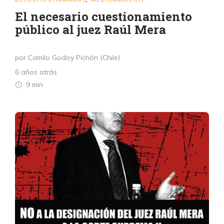
El necesario cuestionamiento
público al juez Raúl Mera
por Camilo Godoy Pichón (Chile)
6 años atrás
9 min