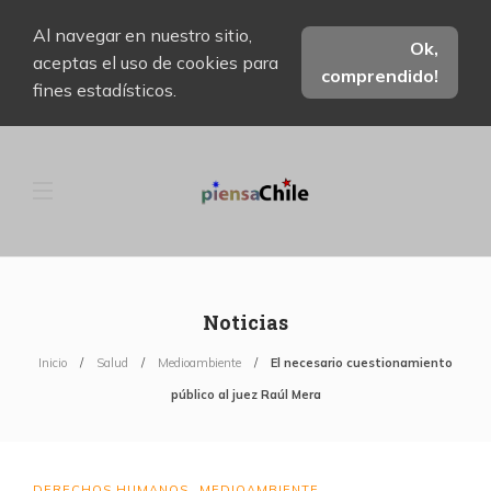
Al navegar en nuestro sitio,
Ok,
aceptas el uso de cookies para
comprendido!
fines estadísticos.
Noticias
Inicio
Salud
Medioambiente
El necesario cuestionamiento
público al juez Raúl Mera
DERECHOS HUMANOS
MEDIOAMBIENTE
,