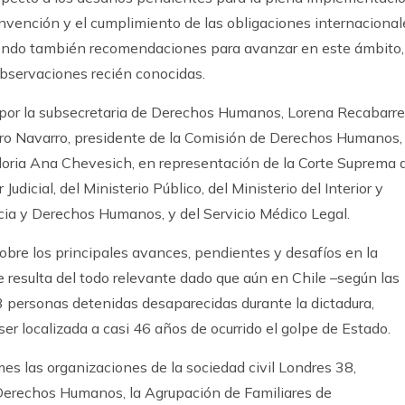
onvención y el cumplimiento de las obligaciones internacional
uyendo también recomendaciones para avanzar en este ámbito,
observaciones recién conocidas.
por la subsecretaria de Derechos Humanos, Lorena Recabarre
ndro Navarro, presidente de la Comisión de Derechos Humanos,
Gloria Ana Chevesich, en representación de la Corte Suprema 
udicial, del Ministerio Público, del Ministerio del Interior y
ticia y Derechos Humanos, y del Servicio Médico Legal.
sobre los principales avances, pendientes y desafíos en la
 resulta del todo relevante dado que aún en Chile –según las
 personas detenidas desaparecidas durante la dictadura,
er localizada a casi 46 años de ocurrido el golpe de Estado.
s las organizaciones de la sociedad civil Londres 38,
 Derechos Humanos, la Agrupación de Familiares de