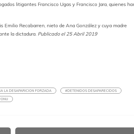
gados litigantes Francisco Ugas y Francisco Jara, quienes ha
is Emilio Recabarren, nieto de Ana González y cuya madre
nte la dictadura.
Publicado el 25 Abril 2019
k
ram
A LA DESAPARICION FORZADA
#DETENIDOS DESAPARECIDOS
#ONU