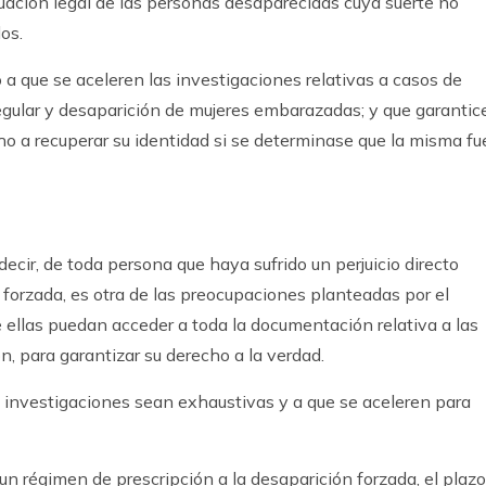
tuación legal de las personas desaparecidas cuya suerte no
os.
 que se aceleren las investigaciones relativas a casos de
egular y desaparición de mujeres embarazadas; y que garantic
ho a recuperar su identidad si se determinase que la misma fu
s decir, de toda persona que haya sufrido un perjuicio directo
orzada, es otra de las preocupaciones planteadas por el
 ellas puedan acceder a toda la documentación relativa a las
n, para garantizar su derecho a la verdad.
s investigaciones sean exhaustivas y a que se aceleren para
un régimen de prescripción a la desaparición forzada, el plazo