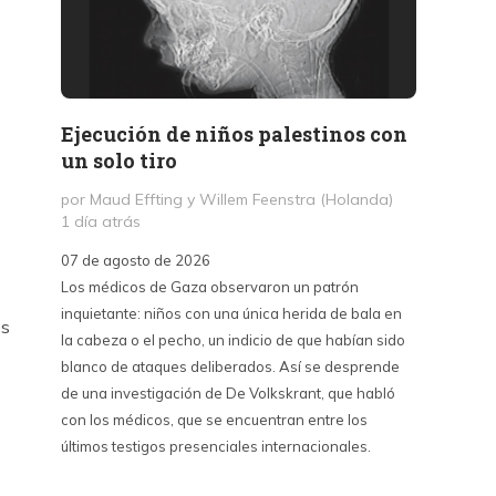
Ejecución de niños palestinos con
Peter
un solo tiro
reuni
mant
por Maud Effting y Willem Feenstra (Holanda)
1 día atrás
por Fél
2 días 
07 de agosto de 2026
Los médicos de Gaza observaron un patrón
07 de a
inquietante: niños con una única herida de bala en
Peter T
es
la cabeza o el pecho, un indicio de que habían sido
confere
blanco de ataques deliberados. Así se desprende
Chile. S
de una investigación de De Volkskrant, que habló
del nue
con los médicos, que se encuentran entre los
combina 
últimos testigos presenciales internacionales.
datos, 
estraté