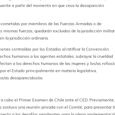
cuente a partir del momento en que cesa la desaparición
s cometidas por miembros de las Fuerzas Armadas o de
 mismas fuerzas, quedarán excluidos de la jurisdicción militar
 la jurisdicción ordinaria.
iones contraídas por los Estados al ratificar la Convención;
rechos humanos a los agentes estatales; subrayar la crueldad
fectan a los derechos humanos de las mujeres y los/as niños/a
or el Estado principalmente en materia legislativa,
os/as desaparecidos/as.
ó a cabo el Primer Examen de Chile ante el CED. Previamente,
as sostuvo una reunión privada con el Comité, para presentar l
specto a los desafíos pendientes para la plena implementaci