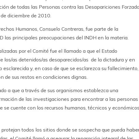
ción de todas las Personas contra las Desapariciones Forzada
3 de diciembre de 2010.
erechos Humanos, Consuelo Contreras, fue parte de la
D las principales preocupaciones del INDH en la materia.
lizadas por el Comité fue el llamado a que el Estado
e los/as detenidos/as desaparecidos/as de la dictadura y en
 esclarecida y, en caso de que se esclarezca su fallecimiento,
ción de sus restos en condiciones dignas.
do a que a través de sus organismos establezca una
ormación de las investigaciones para encontrar a las personas
e se cuente con los recursos humanos, técnicos y económico
 protejan todos los sitios donde se sospecha que pueda habe
s, el Comité llamó a asegurar la reparación integral de las