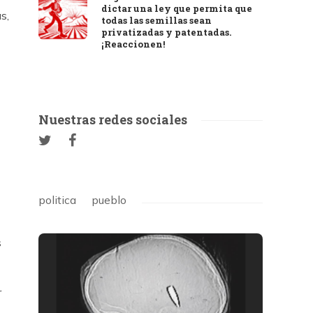
dictar una ley que permita que
s,
todas las semillas sean
privatizadas y patentadas.
¡Reaccionen!
Nuestras redes sociales
politica
pueblo
s
r