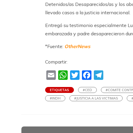
Detenidos/as Desaparecidos/as y los abo
llevado casos a la justicia internacional.
Entregó su testimonio especialmente Lu
embarazada y padre desaparecieron dura
*Fuente:
OtherNews
Compartir:
Email
WhatsApp
Twitter
Faceboo
Teleg
ETIQUETAS
#CED
#COMITE CONTR
#INDH
#JUSTICIA A LAS VICTIMAS