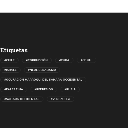
Etiquetas
#CHILE
#CORRUPCIÓN
#CUBA
#EE.UU.
#ISRAEL
#NEOLIBERALISMO
#OCUPACION MARROQUI DEL SAHARA OCCIDENTAL
#PALESTINA
#REPRESION
#RUSIA
#SAHARA OCCIDENTAL
#VENEZUELA