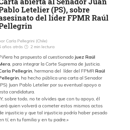
Carta abierta al Senador Juan
Pablo Letelier (PS), sobre
asesinato del líder FPMR Raúl
Pellegrin
por Carla Pellegrini (Chile)
6 años atrás
2 min
lectura
Piñera ha propuesto al cuestionado
juez Raúl
Mera
, para integrar la Corte Suprema de Justicia.
Carla Pellegrin
, hermana del líder del FPMR
Raúl
Pellegrin
, ha hecho pública una carta al Senador
(PS) Juan Pablo Letelier por su eventual apoyo a
esta candidatura.
«Y, sobre todo, no te olvides que con tu apoyo, él
será quien volverá a cometer estos mismos actos
de injusticia y que tal injusticia podría haber pesado
en tí, en tu familia y en tu padre.»