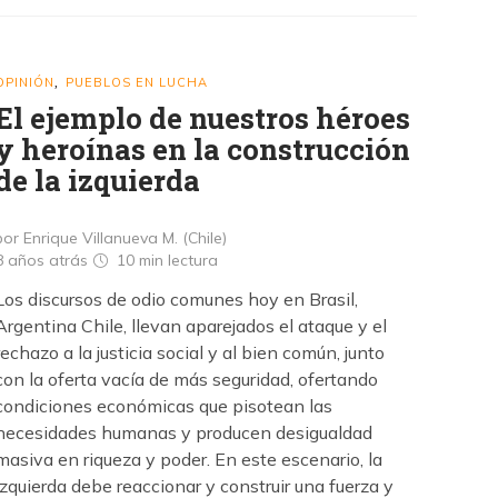
OPINIÓN
PUEBLOS EN LUCHA
,
El ejemplo de nuestros héroes
y heroínas en la construcción
de la izquierda
por Enrique Villanueva M. (Chile)
8 años atrás
10 min
lectura
Los discursos de odio comunes hoy en Brasil,
Argentina Chile, llevan aparejados el ataque y el
rechazo a la justicia social y al bien común, junto
con la oferta vacía de más seguridad, ofertando
condiciones económicas que pisotean las
necesidades humanas y producen desigualdad
masiva en riqueza y poder. En este escenario, la
izquierda debe reaccionar y construir una fuerza y