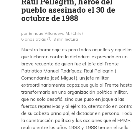
Raúl Pellegrin, héroe del
pueblo asesinado el 30 de
octubre de 1988
por Enrique Villanueva M. (Chile)
6 años atrás
9 min
lectura
Nuestro homenaje es para todos aquellos y aquella
que lucharon contra la dictadura, expresado en un
breve recuento de quien fue el Jefe del Frente
Patriótico Manuel Rodríguez, Raúl Pellegrin (
Comandante José Miguel ), un jefe militar
extraordinariamente capaz que guio al Frente hast
transformarlo en una organización político militar,
que no solo desafió, sino que puso en jaque a las
fuerzas represivas y al ejército, atentando en contr
de su cabeza principal, el dictador en persona. Tod
la construcción política y las acciones que el FPMR
realizo entre los años 1983 y 1988 tienen el sello