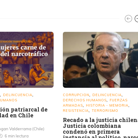
DELINCUENCIA
CORRUPCION
DELINCUENCIA
,
,
,
,
HUMANOS
DERECHOS HUMANOS
FUERZAS
,
ARMADAS
HISTORIA - MEMORIA
,
,
ión patriarcal de
RESISTENCIA
TERRORISMO
,
dad en Chile
Recado a la justicia chilen
Justicia colombiana
gan Valderrama (Chile)
condenó en primera
6 min
lectura
instancia al político, narc