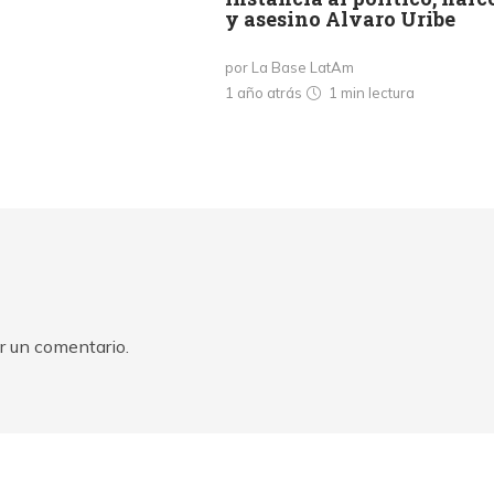
y asesino Alvaro Uribe
por La Base LatAm
1 año atrás
1 min
lectura
r un comentario.