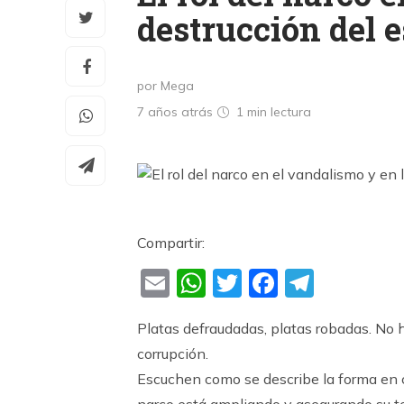
destrucción del 
por Mega
7 años atrás
1 min
lectura
Compartir:
Email
WhatsApp
Twitter
Faceboo
Teleg
Platas defraudadas, platas robadas. No 
corrupción.
Escuchen como se describe la forma en c
narco está ampliando y asegurando su te