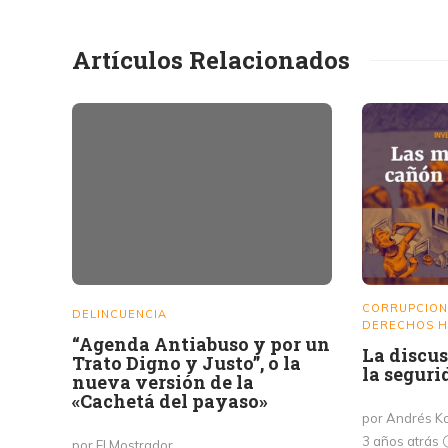
Artículos Relacionados
CORRUPCION
DELINCUENCIA
DERECHOS 
“Agenda Antiabuso y por un
La discus
Trato Digno y Justo”, o la
la seguri
nueva versión de la
«Cachetá del payaso»
por Andrés Ko
3 años atrás
por El Mostrador