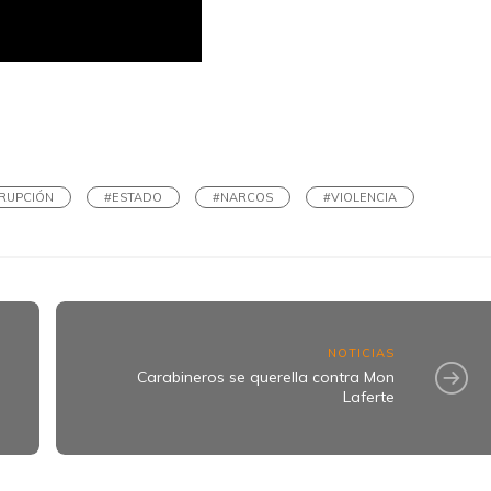
k
ram
RUPCIÓN
#ESTADO
#NARCOS
#VIOLENCIA
NOTICIAS
Carabineros se querella contra Mon
Laferte