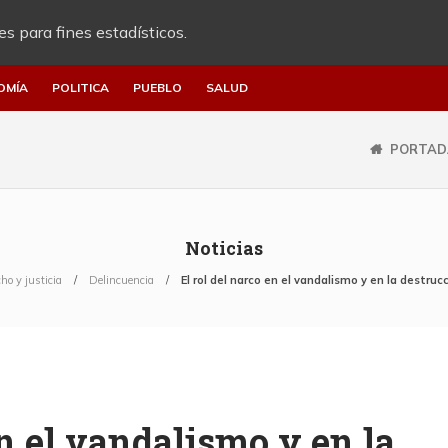
es para fines estadísticos.
OMÍA
POLITICA
PUEBLO
SALUD
PORTAD
Noticias
ho y justicia
Delincuencia
El rol del narco en el vandalismo y en la destruc
en el vandalismo y en la