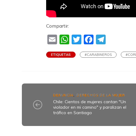
Compartir:
Email
WhatsApp
Twitter
Faceboo
Teleg
ETIQUETAS
#CARABINEROS
#COR
DENUNCIA
DERECHOS DE LA MUJER
,
Chile: Cientos de mujeres cantan "Un
violador en mi camino" y paralizan el
tráfico en Santiago