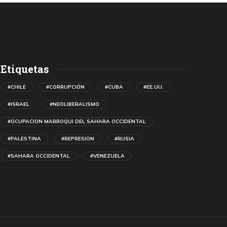
Etiquetas
#CHILE
#CORRUPCIÓN
#CUBA
#EE.UU.
#ISRAEL
#NEOLIBERALISMO
#OCUPACION MARROQUI DEL SAHARA OCCIDENTAL
#PALESTINA
#REPRESION
#RUSIA
#SAHARA OCCIDENTAL
#VENEZUELA