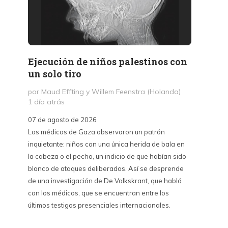
Ejecución de niños palestinos con
Peter
un solo tiro
reuni
mant
por Maud Effting y Willem Feenstra (Holanda)
1 día atrás
por Fél
2 días 
07 de agosto de 2026
Los médicos de Gaza observaron un patrón
07 de a
inquietante: niños con una única herida de bala en
Peter T
la cabeza o el pecho, un indicio de que habían sido
confere
blanco de ataques deliberados. Así se desprende
Chile. S
de una investigación de De Volkskrant, que habló
del nue
con los médicos, que se encuentran entre los
combina 
últimos testigos presenciales internacionales.
datos, 
estraté