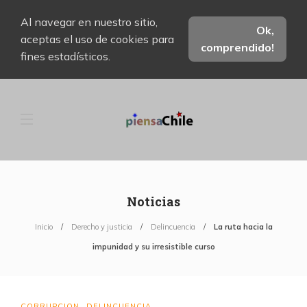
Al navegar en nuestro sitio,
Ok,
aceptas el uso de cookies para
comprendido!
fines estadísticos.
Noticias
Inicio
Derecho y justicia
Delincuencia
La ruta hacia la
impunidad y su irresistible curso
CORRUPCION
DELINCUENCIA
,