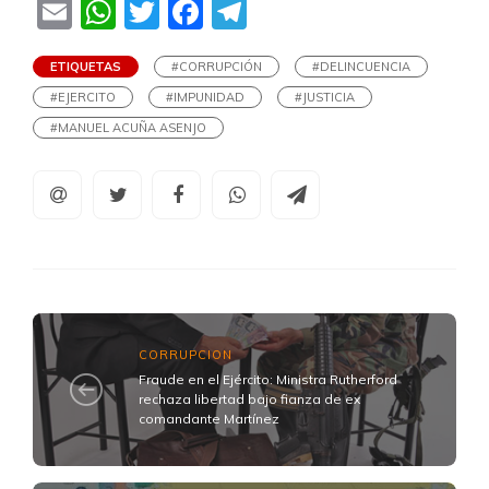
Email
WhatsApp
Twitter
Facebook
Telegram
ETIQUETAS
#CORRUPCIÓN
#DELINCUENCIA
#EJERCITO
#IMPUNIDAD
#JUSTICIA
#MANUEL ACUÑA ASENJO
CORRUPCION
Fraude en el Ejército: Ministra Rutherford
rechaza libertad bajo fianza de ex
comandante Martínez