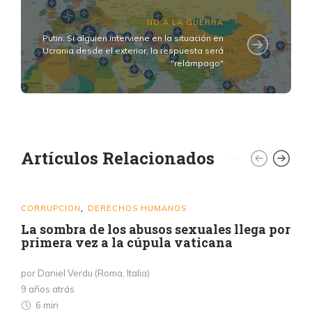
NO A LA GUERRA
Putin: Si alguien interviene en la situación en
Ucrania desde el exterior, la respuesta será
"relámpago"
Artículos Relacionados
CORRUPCION
DERECHOS HUMANOS
,
La sombra de los abusos sexuales llega por
primera vez a la cúpula vaticana
por Daniel Verdu (Roma, Italia)
9 años atrás
6 min