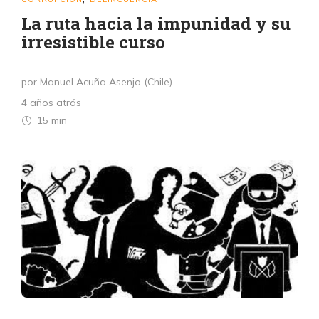
La ruta hacia la impunidad y su
irresistible curso
por Manuel Acuña Asenjo (Chile)
4 años atrás
15 min