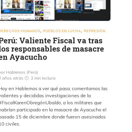
DERECHOS HUMANOS
PUEBLOS EN LUCHA
REPRESIÓN
,
,
Perú: Valiente Fiscal va tras
los responsables de masacre
en Ayacucho
por Hablemos (Perú)
3 años atrás
2 min
lectura
Hoy en Hablemos a ver qué pasa, comentamos las
valientes y decididas investigaciones de la
#FiscalKarenObregónUbaldo, a los militares que
habrían participado en la masacre de Ayacucho el
pasado 15 de diciembre donde fueron asesinados
10 civiles.