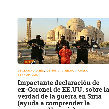
DECLARACIONES
DENUNCIA
EE.UU.
RUSIA
,
,
,
,
TERRORISMO
Impactante declaración de
ex-Coronel de EE.UU. sobre l
verdad de la guerra en Siria
(ayuda a comprender la