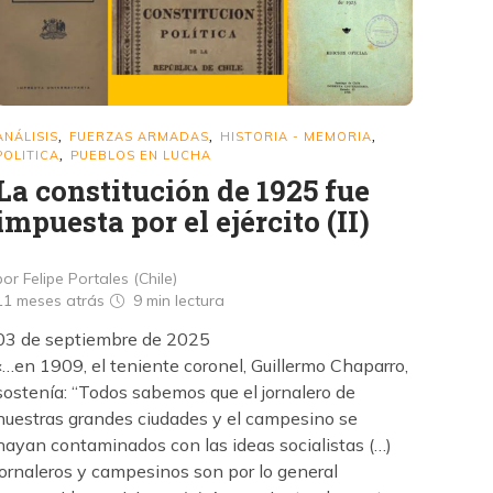
ANÁLISIS
FUERZAS ARMADAS
HISTORIA - MEMORIA
,
,
,
POLITICA
PUEBLOS EN LUCHA
,
La constitución de 1925 fue
impuesta por el ejército (II)
por Felipe Portales (Chile)
11 meses atrás
9 min
lectura
03 de septiembre de 2025
«…en 1909, el teniente coronel, Guillermo Chaparro,
sostenía: “Todos sabemos que el jornalero de
nuestras grandes ciudades y el campesino se
hayan contaminados con las ideas socialistas (…)
jornaleros y campesinos son por lo general