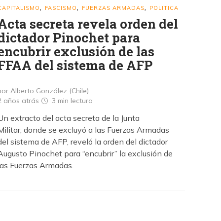
CAPITALISMO
FASCISMO
FUERZAS ARMADAS
POLITICA
,
,
,
Acta secreta revela orden del
dictador Pinochet para
encubrir exclusión de las
FFAA del sistema de AFP
por Alberto González (Chile)
2 años atrás
3 min
lectura
Un extracto del acta secreta de la Junta
Militar, donde se excluyó a las Fuerzas Armadas
del sistema de AFP, reveló la orden del dictador
Augusto Pinochet para “encubrir” la exclusión de
las Fuerzas Armadas.