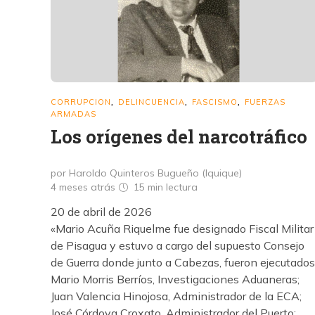
CORRUPCION
DELINCUENCIA
FASCISMO
FUERZAS
,
,
,
ARMADAS
Los orígenes del narcotráfico
por Haroldo Quinteros Bugueño (Iquique)
4 meses atrás
15 min
lectura
20 de abril de 2026
«Mario Acuña Riquelme fue designado Fiscal Militar
de Pisagua y estuvo a cargo del supuesto Consejo
de Guerra donde junto a Cabezas, fueron ejecutados
Mario Morris Berríos, Investigaciones Aduaneras;
Juan Valencia Hinojosa, Administrador de la ECA;
José Córdova Croxato, Administrador del Puerto;