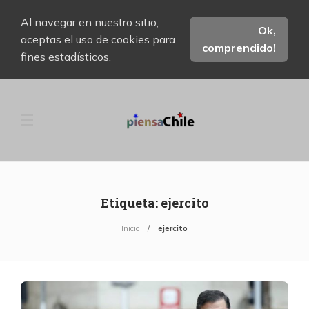
Al navegar en nuestro sitio,
Ok,
aceptas el uso de cookies para
comprendido!
fines estadísticos.
Etiqueta:
ejercito
Inicio
ejercito