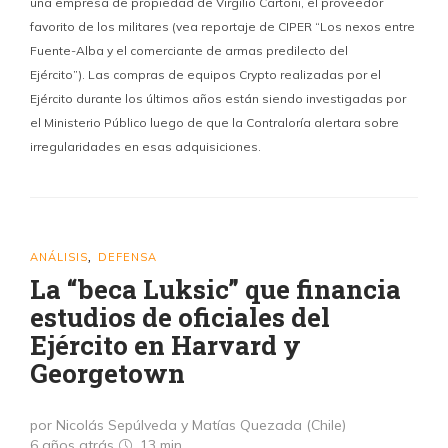
una empresa de propiedad de Virgilio Cartoni, el proveedor
favorito de los militares (vea reportaje de CIPER “Los nexos entre
Fuente-Alba y el comerciante de armas predilecto del
Ejército”). Las compras de equipos Crypto realizadas por el
Ejército durante los últimos años están siendo investigadas por
el Ministerio Público luego de que la Contraloría alertara sobre
irregularidades en esas adquisiciones.
ANÁLISIS
DEFENSA
,
La “beca Luksic” que financia
estudios de oficiales del
Ejército en Harvard y
Georgetown
por Nicolás Sepúlveda y Matías Quezada (Chile)
6 años atrás
13 min