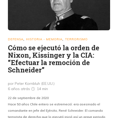
DEFENSA
HISTORIA - MEMORIA
TERRORISMO
,
,
Cómo se ejecutó la orden de
Nixon, Kissinger y la CIA:
“Efectuar la remoción de
Schneider”
por Peter Kornbluh (EE.UU.)
6 años atrás
14 min
22 de septiembre de 2020
Hace 50 años Chile entero se estremeció: era asesinado el
comandante en jefe del Ejército, René Schneider. El comando
terrorista de derecha que lo ejecutó inició así un grave periodo