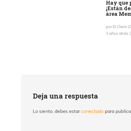
Hay que p
¡Están d
área Mem
por El Clarin (
3 años atrás
Deja una respuesta
Lo siento, debes estar
conectado
para publica