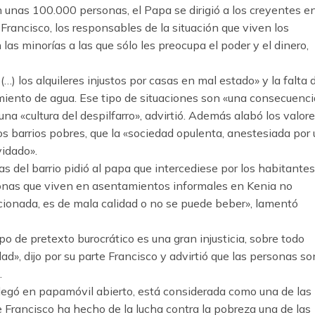
 unas 100.000 personas, el Papa se dirigió a los creyentes e
Francisco, los responsables de la situación que viven los
las minorías a las que sólo les preocupa el poder y el dinero,
ra (…) los alquileres injustos por casas en mal estado» y la falta 
imiento de agua. Ese tipo de situaciones son «una consecuenci
na «cultura del despilfarro», advirtió. Además alabó los valor
 los barrios pobres, que la «sociedad opulenta, anestesiada por
idado».
as del barrio pidió al papa que intercediese por los habitantes
onas que viven en asentamientos informales en Kenia no
cionada, es de mala calidad o no se puede beber», lamentó
po de pretexto burocrático es una gran injusticia, sobre todo
», dijo por su parte Francisco y advirtió que las personas so
.
 llegó en papamóvil abierto, está considerada como una de las
 Francisco ha hecho de la lucha contra la pobreza una de las