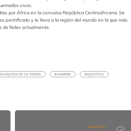
quemados vivos.
 días por África en la convulsa República Centroafricana. Se
 su pontificado y le lleva a la región del mundo en la que más
es de fieles actualmente.
k
ram
ON INJUSTA DE LA TIERRA
#HAMBRE
#INJUSTICIA
ANÁLISIS