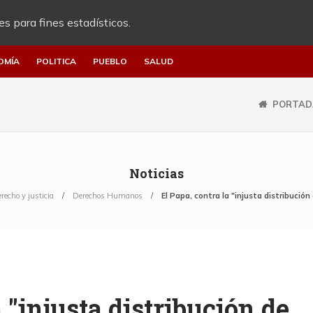
es para fines estadísticos.
OMÍA
POLITICA
PUEBLO
SALUD
PORTAD
Noticias
recho y justicia
Derechos Humanos
El Papa, contra la "injusta distribución 
a "injusta distribución de