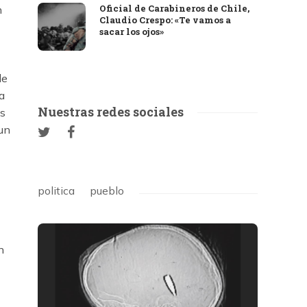
Oficial de Carabineros de Chile,
n
Claudio Crespo: «Te vamos a
sacar los ojos»
de
a
Nuestras redes sociales
es
 un
politica
pueblo
n