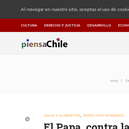
Al navegar en nuestro sitio, aceptas el uso de cooki
CULTURA
DERECHO Y JUSTICIA
DESARROLLO
ECON
Inicio
De
AGUA Y ALIMENTOS
DERECHOS HUMANOS
,
El Papa, contra l