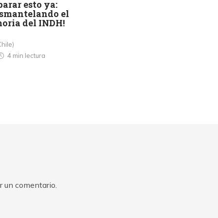
arar esto ya:
esmantelando el
oria del INDH!
Chile)
4 min
lectura
r un comentario.