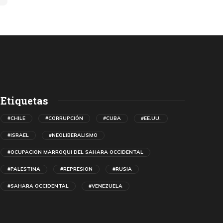
Etiquetas
#CHILE
#CORRUPCIÓN
#CUBA
#EE.UU.
#ISRAEL
#NEOLIBERALISMO
#OCUPACION MARROQUI DEL SAHARA OCCIDENTAL
#PALESTINA
#REPRESION
#RUSIA
#SAHARA OCCIDENTAL
#VENEZUELA