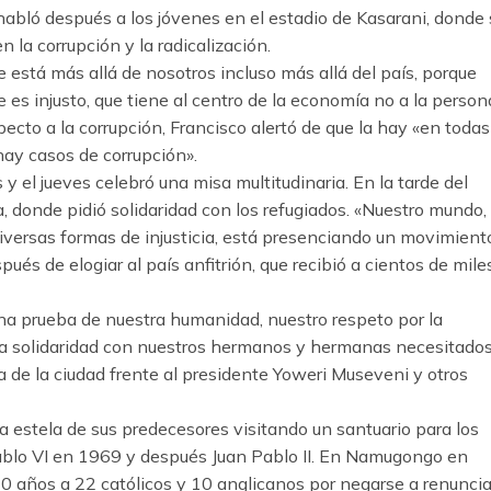
 habló después a los jóvenes en el estadio de Kasarani, donde 
n la corrupción y la radicalización.
ue está más allá de nosotros incluso más allá del país, porque
es injusto, que tiene al centro de la economía no a la person
especto a la corrupción, Francisco alertó de que la hay «en todas
 hay casos de corrupción».
 y el jueves celebró una misa multitudinaria. En la tarde del
a, donde pidió solidaridad con los refugiados. «Nuestro mundo,
 diversas formas de injusticia, está presenciando un movimient
ués de elogiar al país anfitrión, que recibió a cientos de mile
una prueba de nuestra humanidad, nuestro respeto por la
a solidaridad con nuestros hermanos y hermanas necesitados
ra de la ciudad frente al presidente Yoweri Museveni y otros
a estela de sus predecesores visitando un santuario para los
 Pablo VI en 1969 y después Juan Pablo II. En Namugongo en
 años a 22 católicos y 10 anglicanos por negarse a renuncia