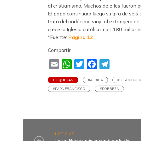
al cristianismo. Muchos de ellos fueron 
El papa continuará luego su gira de seis
trata del undécimo viaje al extranjero de
crece la Iglesia católica, con 180 millon
*Fuente:
Página 12
Compartir:
Email
WhatsApp
Twitter
Faceboo
Teleg
ETIQUETAS
#AFRICA
#DISTRIBUCI
#PAPA FRANCISCO
#POBREZA
NOTICIAS
Jovino Novoa, primer condenado del