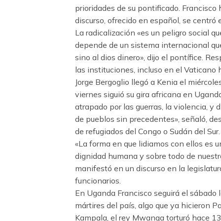
prioridades de su pontificado. Francisco
discurso, ofrecido en español, se centró e
La radicalización «es un peligro social q
depende de un sistema internacional que 
sino al dios dinero», dijo el pontífice. R
las instituciones, incluso en el Vaticano
Jorge Bergoglio llegó a Kenia el miércoles
viernes siguió su gira africana en Ugand
atrapado por las guerras, la violencia, y
de pueblos sin precedentes», señaló, desp
de refugiados del Congo o Sudán del Sur.
«La forma en que lidiamos con ellos es 
dignidad humana y sobre todo de nuestr
manifestó en un discurso en la legislatu
funcionarios.
En Uganda Francisco seguirá el sábado l
mártires del país, algo que ya hicieron
Kampala, el rey Mwanga torturó hace 130