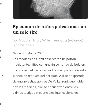
su
a
Ejecución de niños palestinos con
Peter
un solo tiro
reuni
mant
por Maud Effting y Willem Feenstra (Holanda)
5 horas atrás
por Fél
o
14 hor
07 de agosto de 2026
s
Los médicos de Gaza observaron un patrón
07 de a
inquietante: niños con una única herida de bala en
Peter T
la cabeza o el pecho, un indicio de que habían sido
confere
»,
blanco de ataques deliberados. Así se desprende
Chile. S
de una investigación de De Volkskrant, que habló
del nue
con los médicos, que se encuentran entre los
combina 
últimos testigos presenciales internacionales.
datos, 
estraté
r