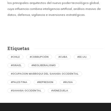
los principales arquitectos del nuevo poder tecnológico global,
c
cuya influencia combina inteligencia artificial, análisis masivo de
datos, defensa, vigilancia e inversiones estratégicas.
p
Etiquetas
#CHILE
#CORRUPCIÓN
#CUBA
#EE.UU.
#ISRAEL
#NEOLIBERALISMO
#OCUPACION MARROQUI DEL SAHARA OCCIDENTAL
#PALESTINA
#REPRESION
#RUSIA
#SAHARA OCCIDENTAL
#VENEZUELA
Denuncian en Chile una operación de
propaganda marroquí contra el Frente
Polisario y la causa saharaui