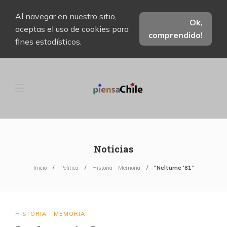
Al navegar en nuestro sitio,
Ok,
aceptas el uso de cookies para
comprendido!
fines estadísticos.
Noticias
Inicio
Politica
Historia - Memoria
“Neltume '81”
HISTORIA - MEMORIA