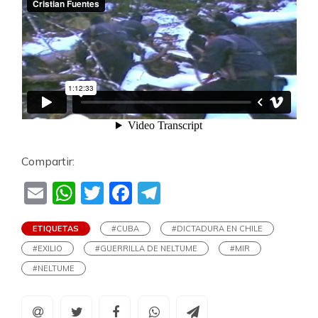
Compartir:
Email
WhatsApp
Twitter
Facebook
Telegram
ETIQUETAS
#CUBA
#DICTADURA EN CHILE
#EXILIO
#GUERRILLA DE NELTUME
#MIR
#NELTUME