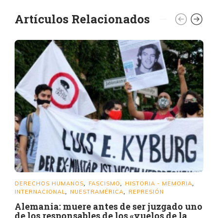
Artículos Relacionados
DERECHOS HUMANOS
FASCISMO
HISTORIA - MEMORIA
,
,
,
INTERNACIONAL
NUESTRAMÉRICA
REPRESIÓN
,
,
Alemania: muere antes de ser juzgado uno
de los responsables de los «vuelos de la