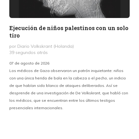
Ejecución de niños palestinos con un solo
tiro
por Diario Volkskrant (Holanda)
39 segundos atrás
07 de agosto de 2026
Los médicos de Gaza observaron un patrón inquietante: niños
con una única herida de bala en la cabeza o el pecho, un indicio
P
de que habían sido blanco de ataques deliberados. Así se
n
desprende de una investigación de De Volkskrant, que habló con
l
los médicos, que se encuentran entre los últimos testigos
c
presenciales internacionales.
d