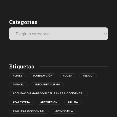
presenciales internacionales.
Categorías
Etiquetas
#CHILE
#CORRUPCIÓN
#CUBA
#EE.UU.
#ISRAEL
#NEOLIBERALISMO
#OCUPACION MARROQUI DEL SAHARA OCCIDENTAL
#PALESTINA
#REPRESION
#RUSIA
#SAHARA OCCIDENTAL
#VENEZUELA