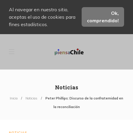
Al navegar en nuestro sitio,
Ok,
aceptas el uso de cookies para
comprendido!
fines estadísticos.
Noticias
Inicio
Noticias
Peter Phillips: Discurso de la confraternidad en
la reconciliación
NOTICIAS