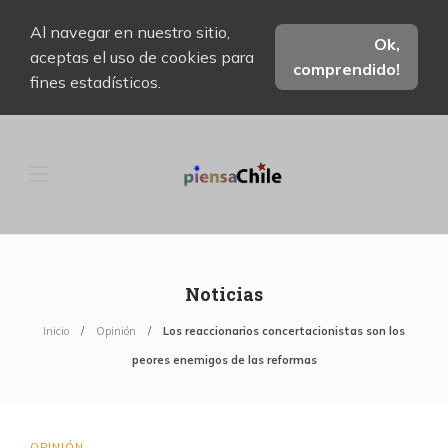
Al navegar en nuestro sitio,
Ok,
aceptas el uso de cookies para
comprendido!
fines estadísticos.
Noticias
Inicio
Opinión
Los reaccionarios concertacionistas son los
peores enemigos de las reformas
OPINIÓN