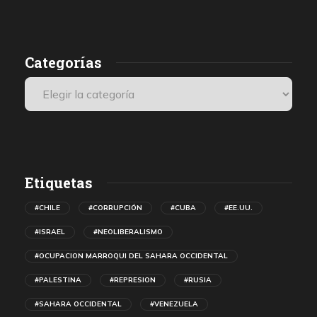
POLISARIO, atacar a Argelia y promover la propuesta marroquí
d
de autonomía para el Sáhara Occidental.
Categorías
Etiquetas
#CHILE
#CORRUPCIÓN
#CUBA
#EE.UU.
#ISRAEL
#NEOLIBERALISMO
#OCUPACION MARROQUI DEL SAHARA OCCIDENTAL
#PALESTINA
#REPRESION
#RUSIA
#SAHARA OCCIDENTAL
#VENEZUELA