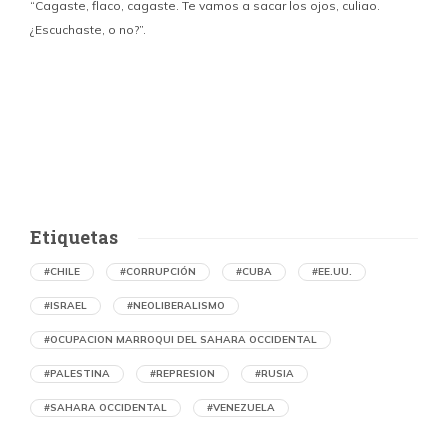
“Cagaste, flaco, cagaste. Te vamos a sacar los ojos, culiao.
¿Escuchaste, o no?”.
c
p
i
d
Etiquetas
#CHILE
#CORRUPCIÓN
#CUBA
#EE.UU.
#ISRAEL
#NEOLIBERALISMO
#OCUPACION MARROQUI DEL SAHARA OCCIDENTAL
#PALESTINA
#REPRESION
#RUSIA
#SAHARA OCCIDENTAL
#VENEZUELA
Denuncian en Chile una operación de