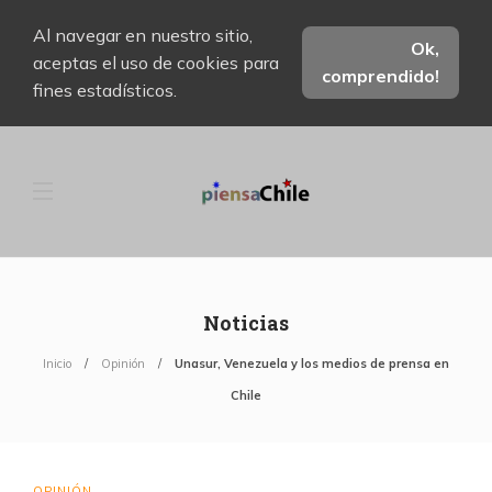
Al navegar en nuestro sitio,
Ok,
aceptas el uso de cookies para
comprendido!
fines estadísticos.
Noticias
Inicio
Opinión
Unasur, Venezuela y los medios de prensa en
Chile
OPINIÓN