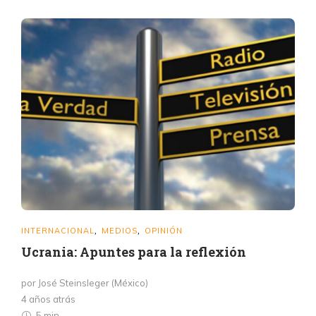
INTERNACIONAL
MEDIOS
OPINIÓN
,
,
Ucrania: Apuntes para la reflexión
por José Steinsleger (México)
4 años atrás
5 min