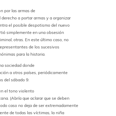
n por las armas de
l derecho a portar armas y a organizar
ontra el posible despotismo del nuevo
rtió simplemente en una obsesión
minal, otras. En este último caso, no
representantes de los sucesivos
ónimas para la historia.
 una sociedad donde
ación a otros países, periódicamente
os del sábado 9.
n el tono violento
cana. (Abría que aclarar que se deben
En todo caso no deja de ser extremadamente
ente de todas las víctimas, la niña