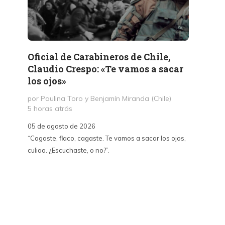
Oficial de Carabineros de Chile,
Memor
Claudio Crespo: «Te vamos a sacar
Salit
los ojos»
por Jul
1 día a
por Paulina Toro y Benjamín Miranda (Chile)
5 horas atrás
05 de a
05 de agosto de 2026
«A dife
“Cagaste, flaco, cagaste. Te vamos a sacar los ojos,
Santa La
culiao. ¿Escuchaste, o no?”.
paralizó
70, fue
un afán
intento
sepulta
edifica