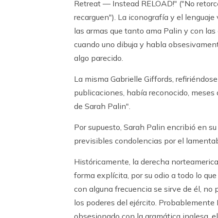
Retreat — Instead RELOAD!" ("No retorce
recarguen"). La iconografía y el lenguaje
las armas que tanto ama Palin y con las
cuando uno dibuja y habla obsesivamen
algo parecido.
La misma Gabrielle Giffords, refiriéndose
publicaciones, había reconocido, meses a
de Sarah Palin".
Por supuesto, Sarah Palin encribió en su
previsibles condolencias por el lamenta
Históricamente, la derecha norteamerica
forma explícita, por su odio a todo lo qu
con alguna frecuencia se sirve de él, no 
los poderes del ejército. Probablemente 
obsesionado con la gramática inglesa, el