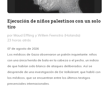
Ejecución de niños palestinos con un solo
tiro
por Maud Effting y Willem Feenstra (Holanda)
23 horas atrás
07 de agosto de 2026
Los médicos de Gaza observaron un patrón inquietante: niños
con una única herida de bala en la cabeza o el pecho, un indicio
P
de que habían sido blanco de ataques deliberados. Así se
n
desprende de una investigación de De Volkskrant, que habló con
l
los médicos, que se encuentran entre los últimos testigos
c
presenciales internacionales.
d