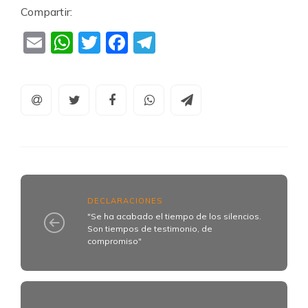
Compartir:
Email
WhatsApp
Twitter
Facebook
Telegram
DECLARACIONES
"Se ha acabado el tiempo de los silencios.
Son tiempos de testimonio, de
compromiso"