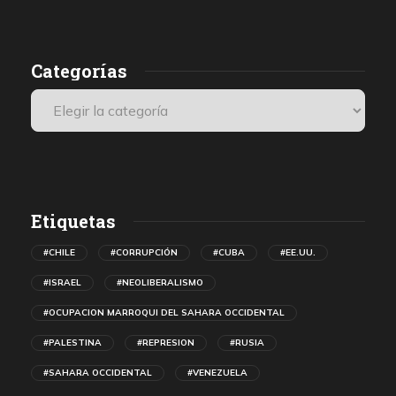
presenciales internacionales.
Categorías
Etiquetas
#CHILE
#CORRUPCIÓN
#CUBA
#EE.UU.
#ISRAEL
#NEOLIBERALISMO
#OCUPACION MARROQUI DEL SAHARA OCCIDENTAL
#PALESTINA
#REPRESION
#RUSIA
#SAHARA OCCIDENTAL
#VENEZUELA