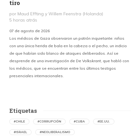
tiro
por Maud Effting y Willem Feenstra (Holanda)
5 horas atrás
07 de agosto de 2026
Los médicos de Gaza observaron un patrón inquietante: niños
con una única herida de bala en la cabeza o el pecho, un indicio
P
de que habían sido blanco de ataques deliberados. Así se
n
desprende de una investigación de De Volkskrant, que habló con
l
los médicos, que se encuentran entre los últimos testigos
c
presenciales internacionales.
d
Etiquetas
#CHILE
#CORRUPCIÓN
#CUBA
#EE.UU.
#ISRAEL
#NEOLIBERALISMO