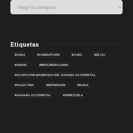
Etiquetas
#CHILE
#CORRUPCIÓN
#CUBA
#EE.UU.
#ISRAEL
#NEOLIBERALISMO
#OCUPACION MARROQUI DEL SAHARA OCCIDENTAL
#PALESTINA
#REPRESION
#RUSIA
#SAHARA OCCIDENTAL
#VENEZUELA