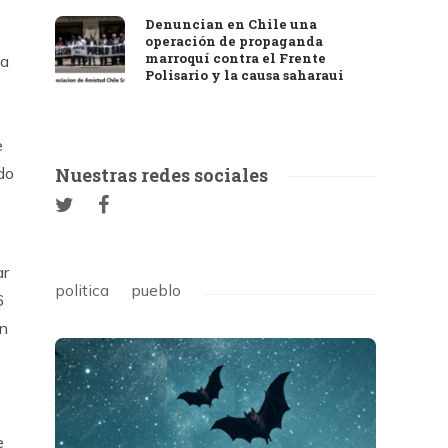
Denuncian en Chile una
operación de propaganda
marroquí contra el Frente
 a
Polisario y la causa saharaui
e
do
Nuestras redes sociales
ar
politica
pueblo
6
án
e