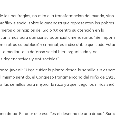
de los naufragios, no mira a la transformación del mundo, sino
profilaxis social sobre la amenaza que representan los pobres
nieros a principios del Siglo XX centra su atención en la
canismos para atenuar su potencial amenazante. “Se impon
n a otros su población criminal; es indiscutible que cada Esta
te mediante la defensa social bien organizada y no
s degenerativos y antisociales”.
nto-juvenil: “Urge cuidar la planta desde la semilla sin esper
el mismo sentido, el Congreso Panamericano del Niño de 191
 las semillas para mejorar la raza ya que luego los niños ser
na droga. Es peor que eso: “es el desecho de una droga”. Surg