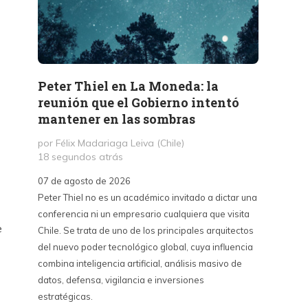
Peter Thiel en La Moneda: la
«La 
reunión que el Gobierno intentó
Haban
mantener en las sombras
contr
sino 
por Félix Madariaga Leiva (Chile)
18 segundos atrás
por Kri
3 hora
07 de agosto de 2026
Peter Thiel no es un académico invitado a dictar una
07 de a
conferencia ni un empresario cualquiera que visita
La Emba
e
Chile. Se trata de uno de los principales arquitectos
críticas
del nuevo poder tecnológico global, cuya influencia
contra 
combina inteligencia artificial, análisis masivo de
puede s
datos, defensa, vigilancia e inversiones
país y 
estratégicas.
del cin