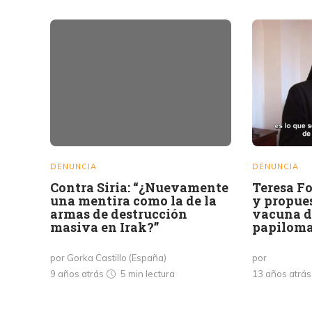
DENUNCIA
DENUNCIA
Contra Siria: “¿Nuevamente
Teresa Fo
una mentira como la de la
y propues
armas de destrucción
vacuna de
masiva en Irak?”
papilom
por Gorka Castillo (España)
por
9 años atrás
5 min
lectura
13 años atrá