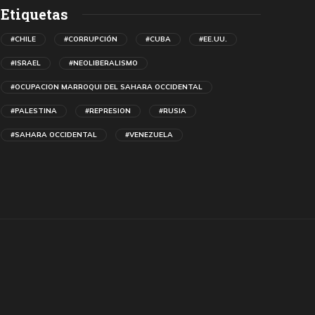
Etiquetas
#CHILE
#CORRUPCIÓN
#CUBA
#EE.UU.
#ISRAEL
#NEOLIBERALISMO
#OCUPACION MARROQUI DEL SAHARA OCCIDENTAL
#PALESTINA
#REPRESION
#RUSIA
#SAHARA OCCIDENTAL
#VENEZUELA