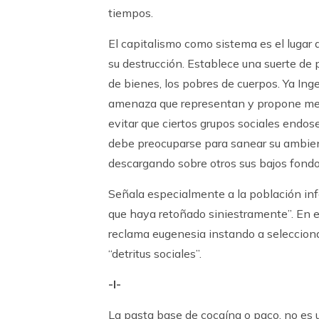
tiempos.
El capitalismo como sistema es el lugar 
su destrucción. Establece una suerte de 
de bienes, los pobres de cuerpos. Ya Inge
amenaza que representan y propone me
evitar que ciertos grupos sociales endose
debe preocuparse para sanear su ambien
descargando sobre otros sus bajos fondo
Señala especialmente a la población infa
que haya retoñado siniestramente”. En 
reclama eugenesia instando a seleccionar
“detritus sociales”.
-I-
La pasta base de cocaína o paco, no es u