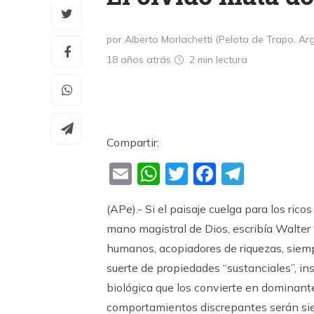
por Alberto Morlachetti (Pelota de Trapo, Ar
18 años atrás
2 min
lectura
Compartir:
Email
WhatsApp
Twitter
Faceboo
Teleg
(APe).- Si el paisaje cuelga para los rico
mano magistral de Dios, escribía Walte
humanos, acopiadores de riquezas, siem
suerte de propiedades “sustanciales”, i
biológica que los convierte en dominante
comportamientos discrepantes serán siem