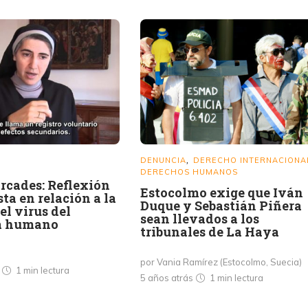
DENUNCIA
DERECHO INTERNACIONA
,
DERECHOS HUMANOS
rcades: Reflexión
Estocolmo exige que Iván
ta en relación a la
Duque y Sebastián Piñera
l virus del
sean llevados a los
a humano
tribunales de La Haya
por Vania Ramírez (Estocolmo, Suecia)
s
1 min
lectura
5 años atrás
1 min
lectura