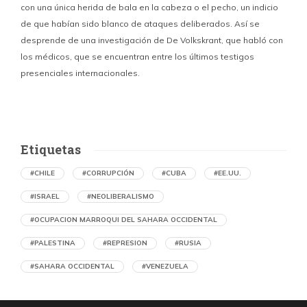
con una única herida de bala en la cabeza o el pecho, un indicio
P
de que habían sido blanco de ataques deliberados. Así se
n
desprende de una investigación de De Volkskrant, que habló con
l
los médicos, que se encuentran entre los últimos testigos
c
presenciales internacionales.
d
Etiquetas
#CHILE
#CORRUPCIÓN
#CUBA
#EE.UU.
#ISRAEL
#NEOLIBERALISMO
#OCUPACION MARROQUI DEL SAHARA OCCIDENTAL
#PALESTINA
#REPRESION
#RUSIA
#SAHARA OCCIDENTAL
#VENEZUELA
Ejecución de niños palestinos con un solo
tiro