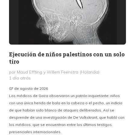
Ejecución de niños palestinos con un solo
tiro
por Maud Effting y Willem Feenstra (Holanda)
1 día atrás
07 de agosto de 2026
Los médicos de Gaza observaron un patrón inquietante: niños
con una única herida de bala en la cabeza o el pecho, un indicio
P
de que habían sido blanco de ataques deliberados. Así se
n
desprende de una investigación de De Volkskrant, que habló con
l
los médicos, que se encuentran entre los últimos testigos
c
presenciales internacionales.
d