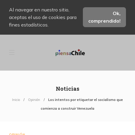
Al navegar en nuestro sitio,
Ok,
aceptas el uso de cookies para
comprendido!
fines estadísticos.
Noticias
Inicio
Opinión
Los intentos por etiquetar el socialismo que
comienza a construir Venezuela
OPINIÓN