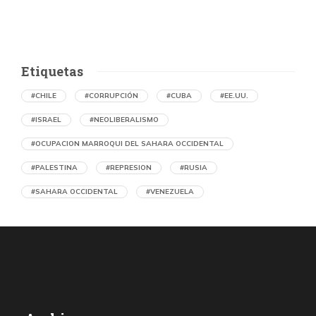
Etiquetas
#CHILE
#CORRUPCIÓN
#CUBA
#EE.UU.
#ISRAEL
#NEOLIBERALISMO
#OCUPACION MARROQUI DEL SAHARA OCCIDENTAL
#PALESTINA
#REPRESION
#RUSIA
#SAHARA OCCIDENTAL
#VENEZUELA
Ejecución de niños palestinos con un solo
tiro
por Maud Effting y Willem Feenstra (Holanda)
1 día atrás
07 de agosto de 2026
Los médicos de Gaza observaron un patrón inquietante: niños