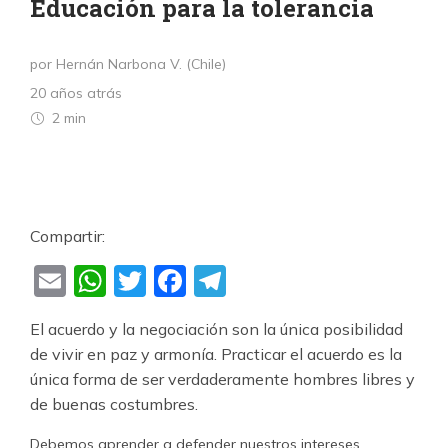
Educación para la tolerancia
por Hernán Narbona V. (Chile)
20 años atrás
2 min
Compartir:
Email
WhatsApp
Twitter
Facebook
Telegram
El acuerdo y la negociación son la única posibili­dad
de vivir en paz y armonía. Practicar el acuerdo es la
única forma de ser verdaderamente hombres libres y
de buenas costumbres.
Debemos aprender a defender nuestros inte­reses.