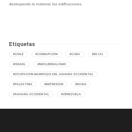
destruyendo lo material, las edificaciones.
u
d
Etiquetas
#CHILE
#CORRUPCIÓN
#CUBA
#EE.UU.
#ISRAEL
#NEOLIBERALISMO
#OCUPACION MARROQUI DEL SAHARA OCCIDENTAL
#PALESTINA
#REPRESION
#RUSIA
#SAHARA OCCIDENTAL
#VENEZUELA
Memorias del caliche. Oficina Salitrera
Victoria arrasada
por Julio Cámara Cortés (Chile)
6 horas atrás