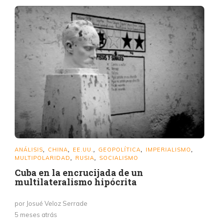
ANÁLISIS
CHINA
EE.UU.
GEOPOLÍTICA
IMPERIALISMO
,
,
,
,
,
MULTIPOLARIDAD
RUSIA
SOCIALISMO
,
,
Cuba en la encrucijada de un
multilateralismo hipócrita
por Josué Veloz Serrade
5 meses atrás