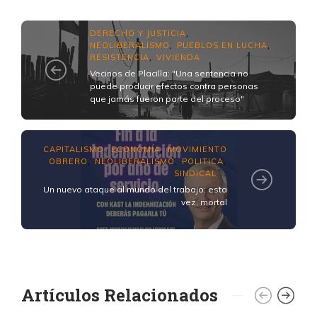
DERECHO Y JUSTICIA
,
NEOLIBERALISMO
PUEBLOS EN LUCHA
,
,
RESISTENCIA
VIVIENDA
,
Vecinos de Placilla: "Una sentencia no
puede producir efectos contra personas
que jamás fueron parte del proceso"
CAPITALISMO
ECONOMÍA
MOVIMIENTO
,
,
OBRERO
NEOLIBERALISMO
POLITICA
,
,
,
SINDICAL
...
Un nuevo ataque al mundo del trabajo: esta
vez, mortal
Artículos Relacionados