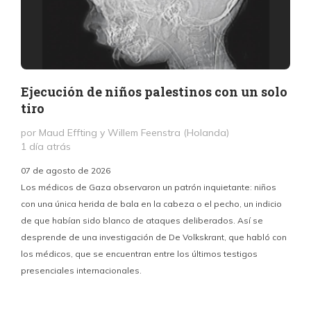
Ejecución de niños palestinos con un solo
tiro
por Maud Effting y Willem Feenstra (Holanda)
1 día atrás
07 de agosto de 2026
Los médicos de Gaza observaron un patrón inquietante: niños
con una única herida de bala en la cabeza o el pecho, un indicio
P
de que habían sido blanco de ataques deliberados. Así se
n
desprende de una investigación de De Volkskrant, que habló con
l
los médicos, que se encuentran entre los últimos testigos
c
presenciales internacionales.
d