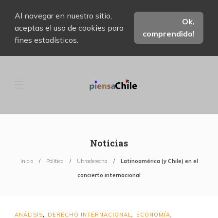
Al navegar en nuestro sitio,
Ok,
aceptas el uso de cookies para
comprendido!
fines estadísticos.
Noticias
Inicio
Politica
Ultraderecha
Latinoamérica (y Chile) en el
concierto internacional
ANÁLISIS
DERECHO INTERNACIONAL
ECONOMÍA
,
,
,