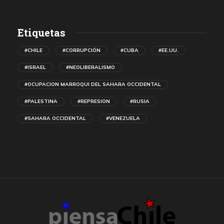
Etiquetas
#CHILE
#CORRUPCIÓN
#CUBA
#EE.UU.
#ISRAEL
#NEOLIBERALISMO
#OCUPACION MARROQUI DEL SAHARA OCCIDENTAL
#PALESTINA
#REPRESION
#RUSIA
#SAHARA OCCIDENTAL
#VENEZUELA