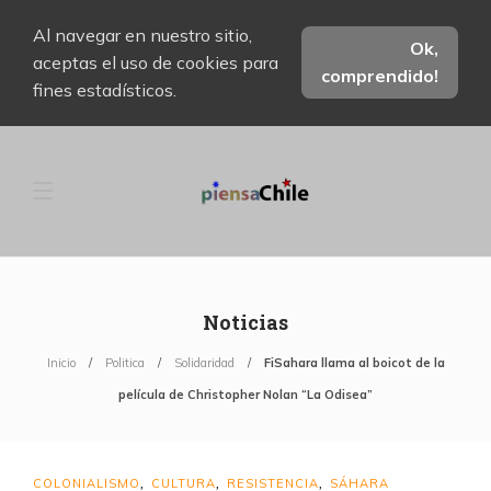
Al navegar en nuestro sitio,
Ok,
aceptas el uso de cookies para
comprendido!
fines estadísticos.
Noticias
Inicio
Politica
Solidaridad
FiSahara llama al boicot de la
película de Christopher Nolan “La Odisea”
COLONIALISMO
CULTURA
RESISTENCIA
SÁHARA
,
,
,