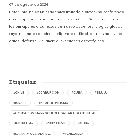
07 de agosto de 2026
Peter Thiel no es un académico invitado a dictar una conferencia
ni un empresario cualquiera que visita Chile. Se trata de uno de
los principales arquitectos del nuevo poder tecnológico global,
c
cuya influencia combina inteligencia artificial, análisis masivo de
datos, defensa, vigilancia e inversiones estratégicas.
p
Etiquetas
#CHILE
#CORRUPCIÓN
#CUBA
#EE.UU.
#ISRAEL
#NEOLIBERALISMO
#OCUPACION MARROQUI DEL SAHARA OCCIDENTAL
#PALESTINA
#REPRESION
#RUSIA
#SAHARA OCCIDENTAL
#VENEZUELA