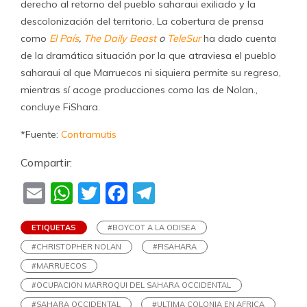
derecho al retorno del pueblo saharaui exiliado y la
descolonización del territorio. La cobertura de prensa
como
El País
,
The Daily Beast
o
TeleSur
ha dado cuenta
de la dramática situación por la que atraviesa el pueblo
saharaui al que Marruecos ni siquiera permite su regreso,
mientras sí acoge producciones como las de Nolan.,
concluye FiShara.
*Fuente:
Contramutis
Compartir:
Email
WhatsApp
Twitter
Facebook
Telegram
ETIQUETAS
#BOYCOT A LA ODISEA
#CHRISTOPHER NOLAN
#FISAHARA
#MARRUECOS
#OCUPACION MARROQUI DEL SAHARA OCCIDENTAL
#SAHARA OCCIDENTAL
#ULTIMA COLONIA EN AFRICA