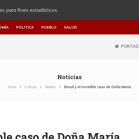
es para fines estadísticos.
OMÍA
POLITICA
PUEBLO
SALUD
PORTAD
Noticias
Inicio
Cultura
Medios
Brasil y el increíble caso de Doña María
íble caso de Doña María