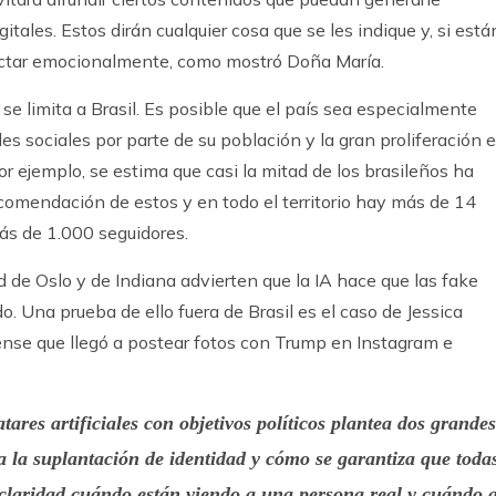
gitales. Estos dirán cualquier cosa que se les indique y, si está
ctar emocionalmente, como mostró Doña María.
e limita a Brasil. Es posible que el país sea especialmente
des sociales por parte de su población y la gran proliferación e
Por ejemplo, se estima que casi la mitad de los brasileños ha
omendación de estos y en todo el territorio hay más de 14
ás de 1.000 seguidores.
d de Oslo y de Indiana advierten que la IA hace que las fake
 Una prueba de ello fuera de Brasil es el caso de Jessica
ense que llegó a postear fotos con Trump en Instagram e
tares artificiales con objetivos políticos plantea dos grandes
a la suplantación de identidad y cómo se garantiza que toda
claridad cuándo están viendo a una persona real y cuándo 