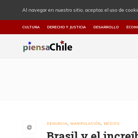
Al navegar en nuestro sitio, aceptas el uso de cooki
CULTURA
DERECHO Y JUSTICIA
DESARROLLO
ECON
DENUNCIA
MANIPULACIÓN
MEDIOS
,
,
Brasil y el incre