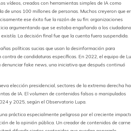
 Los vídeos, creados con herramientas simples de IA como
ada de unos 100 millones de personas. Muchos creyeron que e
cisamente ese éxito fue la razón de su fin: organizaciones
usticia argumentando que se estaba engañando a los ciudadan
 existía. La decisión final fue que la cuenta fuera suspendida.
mpañas políticas sucias que usan la desinformación para
n contra de candidaturas específicas. En 2022, el equipo de Lu
a denunciar fake news, una iniciativa que después continuó
ueva elección presidencial, sectores de la extrema derecha h
entas de IA. El volumen de contenidos falsos o manipulados
2024 y 2025, según el Observatorio Lupa.
s una práctica especialmente peligrosa por el creciente impact
ción de la opinión pública. Un creador de contenidos de carne
evitará difundir ciertos contenidos que puedan generarle