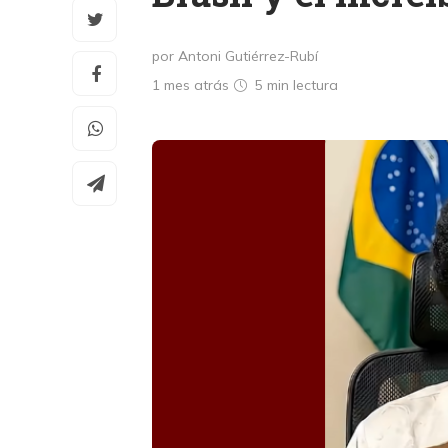
por Antoni Gutiérrez-Rubí
1 mes atrás
5 min
lectura