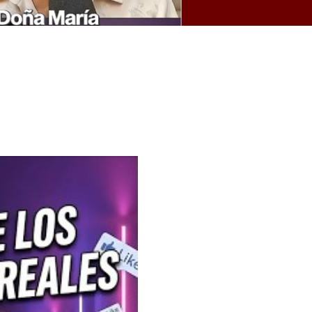
k
ram