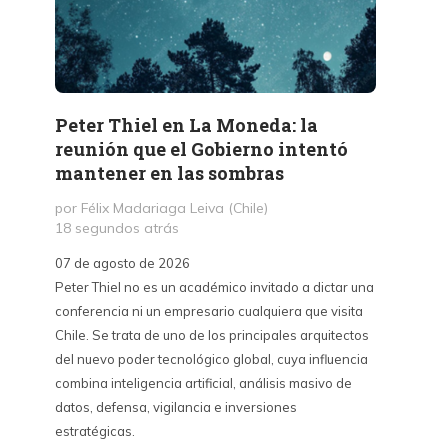
Peter Thiel en La Moneda: la
«La 
reunión que el Gobierno intentó
Haban
mantener en las sombras
contr
sino 
por Félix Madariaga Leiva (Chile)
18 segundos atrás
por Kri
3 hora
07 de agosto de 2026
Peter Thiel no es un académico invitado a dictar una
07 de a
conferencia ni un empresario cualquiera que visita
La Emba
Chile. Se trata de uno de los principales arquitectos
críticas
del nuevo poder tecnológico global, cuya influencia
contra 
combina inteligencia artificial, análisis masivo de
puede s
datos, defensa, vigilancia e inversiones
país y 
estratégicas.
del cin