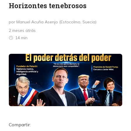
Horizontes tenebrosos
por Manuel Acuña Asenjo (Estocolmo, Suecia)
2 meses atrás
14 min
Compartir: