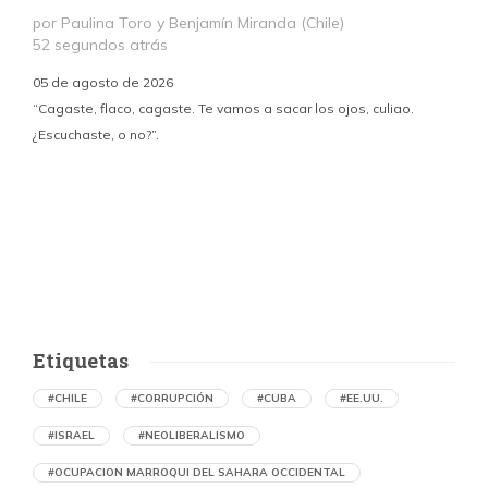
por Paulina Toro y Benjamín Miranda (Chile)
52 segundos atrás
05 de agosto de 2026
“Cagaste, flaco, cagaste. Te vamos a sacar los ojos, culiao.
¿Escuchaste, o no?”.
c
p
i
d
Etiquetas
#CHILE
#CORRUPCIÓN
#CUBA
#EE.UU.
#ISRAEL
#NEOLIBERALISMO
#OCUPACION MARROQUI DEL SAHARA OCCIDENTAL