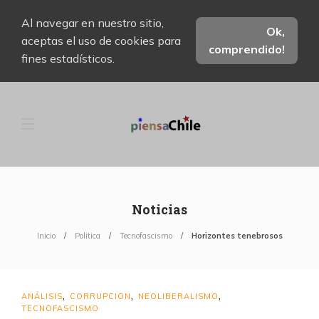
Al navegar en nuestro sitio,
Ok,
aceptas el uso de cookies para
comprendido!
fines estadísticos.
Noticias
Inicio
Politica
Tecnofascismo
Horizontes tenebrosos
ANÁLISIS
CORRUPCION
NEOLIBERALISMO
,
,
,
TECNOFASCISMO