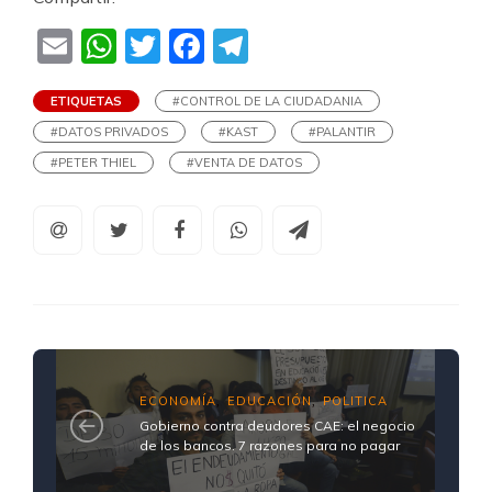
Email
WhatsApp
Twitter
Facebook
Telegram
ETIQUETAS
#CONTROL DE LA CIUDADANIA
#DATOS PRIVADOS
#KAST
#PALANTIR
#PETER THIEL
#VENTA DE DATOS
ECONOMÍA
EDUCACIÓN
POLITICA
,
,
Gobierno contra deudores CAE: el negocio
de los bancos. 7 razones para no pagar