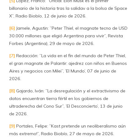
[5]
López, Franco: ”Oficial: Elon Musk es el primer
billonario de la historia tras la salidav a la bolsa de Space
X”, Radio Biobío, 12 de junio de 2026.
[6]
Jamele, Agustin: ”Peter Thiel, el magnate tecno de USD
30.000 millones que eligió Argentina para vivir”, Revista
Forbes (Argentina), 29 de mayo de 2026.
[7]
Redacción: ”La vida en el fin del mundo de Peter Thiel,
el gran magnate de Palantir: ajedrez con niños en Buenos
Aires y negocios con Milei”, ’El Mundo’, 07 de junio de
2026.
[8]
Gajardo, Iván: ”La desregulación y el extractivismo de
datos encuentran tierra fértil en los gobiernos de
ultraderecha del Cono Sur”, ’El Desconcierto’, 13 de junio
de 2026.
[9]
Portales, Felipe: ”Kast pretende un neoliberalismo aún
más extremo!”, Radio Biobío, 27 de mayo de 2026.