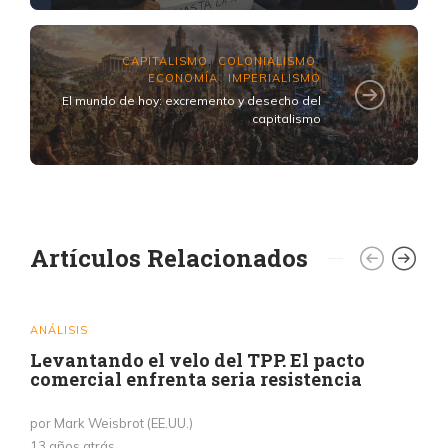
CAPITALISMO
COLONIALISMO
,
,
ECONOMÍA
IMPERIALISMO
,
El mundo de hoy: excremento y desecho del
capitalismo
Artículos Relacionados
ANÁLISIS
Levantando el velo del TPP. El pacto
comercial enfrenta seria resistencia
por Mark Weisbrot (EE.UU.)
13 años atrás