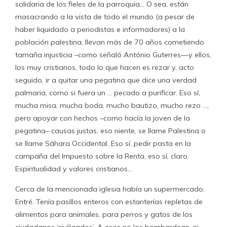
solidaria de los fieles de la parroquia… O sea, están
masacrando a la vista de todo el mundo (a pesar de
haber liquidado a periodistas e informadores) a la
población palestina, llevan más de 70 años cometiendo
tamaña injusticia –como señaló António Guterres—y ellos,
los muy cristianos, todo lo que hacen es rezar y, acto
seguido, ir a quitar una pegatina que dice una verdad
palmaria, como si fuera un … pecado a purificar. Eso sí,
mucha misa, mucha boda, mucho bautizo, mucho rezo …,
pero apoyar con hechos –como hacía la joven de la
pegatina– causas justas, eso niente, se llame Palestina o
se llame Sáhara Occidental. Eso sí, pedir pasta en la
campaña del Impuesto sobre la Renta, eso sí, claro.
Espiritualidad y valores cristianos…
Cerca de la mencionada iglesia había un supermercado.
Entré. Tenía pasillos enteros con estanterías repletas de
alimentos para animales, para perros y gatos de los
ciudadanos ‘civilizados’. A esos no los bombardean, ni