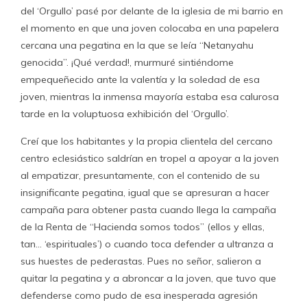
del ‘Orgullo’ pasé por delante de la iglesia de mi barrio en
el momento en que una joven colocaba en una papelera
cercana una pegatina en la que se leía “Netanyahu
genocida”. ¡Qué verdad!, murmuré sintiéndome
empequeñecido ante la valentía y la soledad de esa
joven, mientras la inmensa mayoría estaba esa calurosa
tarde en la voluptuosa exhibición del ‘Orgullo’.
Creí que los habitantes y la propia clientela del cercano
centro eclesiástico saldrían en tropel a apoyar a la joven
al empatizar, presuntamente, con el contenido de su
insignificante pegatina, igual que se apresuran a hacer
campaña para obtener pasta cuando llega la campaña
de la Renta de “Hacienda somos todos” (ellos y ellas,
tan… ‘espirituales’) o cuando toca defender a ultranza a
sus huestes de pederastas. Pues no señor, salieron a
quitar la pegatina y a abroncar a la joven, que tuvo que
defenderse como pudo de esa inesperada agresión