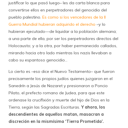
justificar lo que pasó luego– les da carta blanca para
convertirse ellos en perpetradores del genocidio del
pueblo palestino.
Es como si los vencedores de la II
Guerra Mundial hubieran adquirido el derecho
–y lo
hubieran ejecutado—de liquidar a la población alemana;
a una parte de ella, por ser los perpetradores directos del
Holocausto; y a la otra, por haber permanecido callados,
mirando hacia otro lado mientras los nazis llevaban a
cabo su espantoso genocidio…
Lo cierto es –eso dice el Nuevo Testamento– que fueron
precisamente los propios judíos quienes juzgaron en el
Sanedrín a Jesús de Nazaret y presionaron a Poncio
Pilato, el prefecto romano de Judea, para que este
ordenase la crucifixión y muerte del hijo de Dios en la
Tierra, según las Sagradas Escrituras.
Y ahora, los
descendientes de aquellos matan, masacran a
discreción en la mismísima ‘Tierra Prometida’.