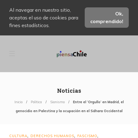
Al navegar en nuestro sitio,
Ok,
aceptas el uso de cookies para
comprendido!
fines estadísticos.
Noticias
Inicio
Politica
Sionismo
Entre el ‘Orgullo’ en Madrid, el
genocidio en Palestina y la ocupación en el Sáhara Occidental
CULTURA
DERECHOS HUMANOS
FASCISMO
,
,
,