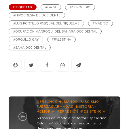
ETIQUETAS
#GAZA
#GENOCIDIO
#HIPOCRESIA DE OCCIDENTE
#LUIS PORTILLO PASQUAL DEL RIQUELME
#MADRID
#OCUPACION MARROQUI DEL SAHARA OCCIDENTAL
#ORGULLO GAY
#PALESTINA
#SAHA OCCIDENTAL
DERECHOS HUMANOS
FASCISMO
,
,
FUERZAS ARMADAS
HISTORIA -
,
MEMORIA
REPRESIÓN
RESISTENCIA
,
,
...
50 años del modelo de terror “Operación
Colombo”: un alerta de negacionismo,
desapariciones y montajes