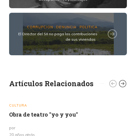
CORRUPCION
DENUNCIA
POLITICA
,
,
El Director del SII no paga las contribuciones
de sus viviendas
Artículos Relacionados
CULTURA
Obra de teatro "yo y you"
por
20 años atrás