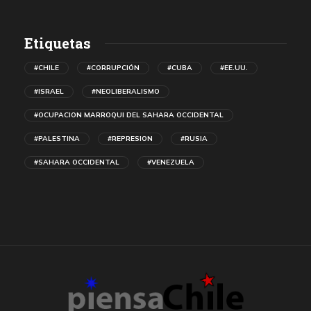
Etiquetas
#CHILE
#CORRUPCIÓN
#CUBA
#EE.UU.
#ISRAEL
#NEOLIBERALISMO
#OCUPACION MARROQUI DEL SAHARA OCCIDENTAL
#PALESTINA
#REPRESION
#RUSIA
#SAHARA OCCIDENTAL
#VENEZUELA