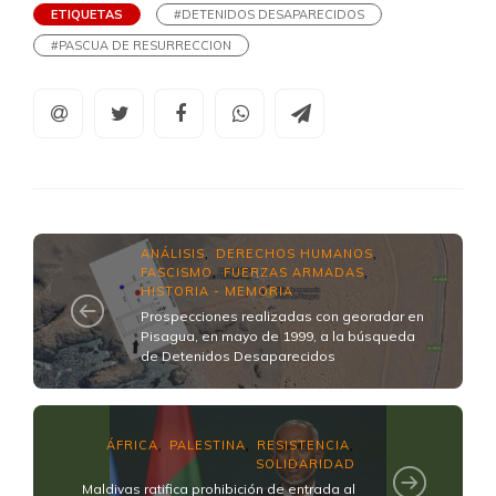
ETIQUETAS
#DETENIDOS DESAPARECIDOS
#PASCUA DE RESURRECCION
ANÁLISIS
DERECHOS HUMANOS
,
,
FASCISMO
FUERZAS ARMADAS
,
,
HISTORIA - MEMORIA
Prospecciones realizadas con georadar en
Pisagua, en mayo de 1999, a la búsqueda
de Detenidos Desaparecidos
ÁFRICA
PALESTINA
RESISTENCIA
,
,
,
SOLIDARIDAD
Maldivas ratifica prohibición de entrada al