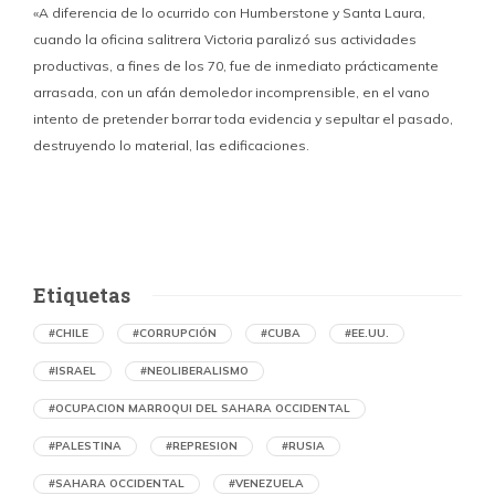
«A diferencia de lo ocurrido con Humberstone y Santa Laura,
cuando la oficina salitrera Victoria paralizó sus actividades
productivas, a fines de los 70, fue de inmediato prácticamente
p
arrasada, con un afán demoledor incomprensible, en el vano
m
intento de pretender borrar toda evidencia y sepultar el pasado,
destruyendo lo material, las edificaciones.
u
d
Etiquetas
#CHILE
#CORRUPCIÓN
#CUBA
#EE.UU.
#ISRAEL
#NEOLIBERALISMO
#OCUPACION MARROQUI DEL SAHARA OCCIDENTAL
#PALESTINA
#REPRESION
#RUSIA
#SAHARA OCCIDENTAL
#VENEZUELA