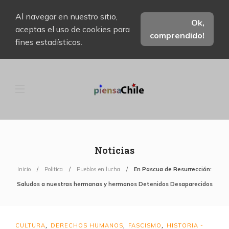
Al navegar en nuestro sitio,
Ok,
aceptas el uso de cookies para
comprendido!
fines estadísticos.
Noticias
Inicio
Politica
Pueblos en lucha
En Pascua de Resurrección:
Saludos a nuestras hermanas y hermanos Detenidos Desaparecidos
CULTURA
DERECHOS HUMANOS
FASCISMO
HISTORIA -
,
,
,