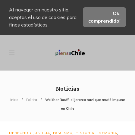
Al navegar en nuestro sitio,
Ok,
aceptas el uso de cookies para
comprendido!
fines estadísticos.
Noticias
Inicio
Politica
Walther Rauff, el jerarca nazi que murió impune
en Chile
DERECHO Y JUSTICIA
FASCISMO
HISTORIA - MEMORIA
,
,
,