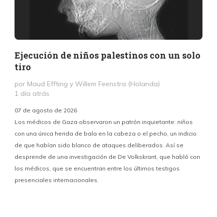
Ejecución de niños palestinos con un solo
tiro
por Maud Effting y Willem Feenstra (Holanda)
1 día atrás
07 de agosto de 2026
Los médicos de Gaza observaron un patrón inquietante: niños
con una única herida de bala en la cabeza o el pecho, un indicio
P
de que habían sido blanco de ataques deliberados. Así se
n
desprende de una investigación de De Volkskrant, que habló con
l
los médicos, que se encuentran entre los últimos testigos
c
presenciales internacionales.
d