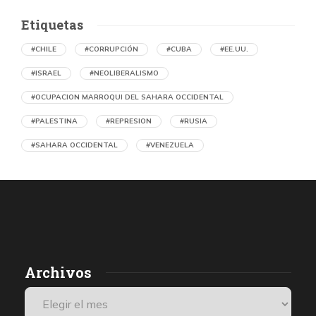
Etiquetas
#CHILE
#CORRUPCIÓN
#CUBA
#EE.UU.
#ISRAEL
#NEOLIBERALISMO
#OCUPACION MARROQUI DEL SAHARA OCCIDENTAL
#PALESTINA
#REPRESION
#RUSIA
#SAHARA OCCIDENTAL
#VENEZUELA
Ejecución de niños palestinos con un solo
tiro
por Maud Effting y Willem Feenstra (Holanda)
1 día atrás
07 de agosto de 2026
Los médicos de Gaza observaron un patrón inquietante: niños
Archivos
con una única herida de bala en la cabeza o el pecho, un indicio
de que habían sido blanco de ataques deliberados. Así se
desprende de una investigación de De Volkskrant, que habló con