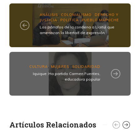
ANÁLISIS
COLONIALISMO
DERECHO Y
,
,
JUSTICIA
POLITICA
PUEBLO MAPUCHE
,
,
Los párrafos de la condena a Llaitul que
amenazan la libertad de expresión
CULTURA
MUJERES
SOLIDARIDAD
,
,
Iquique: Ha partido Carmen Fuentes,
educadora popular
Artículos Relacionados