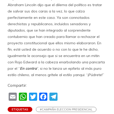
Abraham Lincoln dijo que el dilema del político es tratar
de salvar sus dos caras a la vez, lo que calza
perfectamente en este caso. Ya son connotados
derechistas y republicanos, incluidos senadores y
diputados, que se han integrado al sorprendente
contubernio que han creado para llamar a rechazar el
proyecto constitucional que ellos mismo elaboraron. En
fin, esté usted de acuerdo o no con lo que le he dicho,
igualmente le aconsejo que si se encuentra en un mitin
con Rojo Edward a la cabeza enarbolando una pancarta
por el “
En contra
”, si no le lanza un epíteto al más puro
estilo chileno, al menos grítele al estilo yanqui: “¡Púdrete!”
Compartir:
Email
WhatsApp
Twitter
Facebook
Telegram
ETIQUETAS
#CAMPAÑA ELECCION PRESIDENCIAL