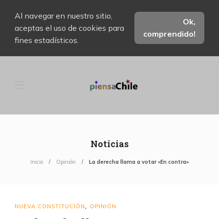
Al navegar en nuestro sitio,
Ok,
aceptas el uso de cookies para
comprendido!
fines estadísticos.
Noticias
Inicio
Opinión
La derecha llama a votar «En contra»
NUEVA CONSTITUCIÓN
OPINIÓN
,