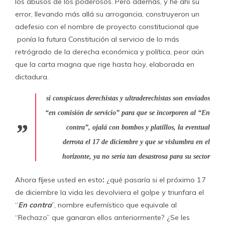
los abusos de los poderosos. Pero además, y he ahí su
error, llevando más allá su arrogancia, construyeron un
adefesio con el nombre de proyecto constitucional que
ponía la futura Constitución al servicio de lo más
retrógrado de la derecha económica y política, peor aún
que la carta magna que rige hasta hoy, elaborada en
dictadura.
si conspicuos derechistas y ultraderechistas son enviados
“
en comisión de servicio
” para que se incorporen al “
En
contra
”, ojalá con bombos y platillos, la eventual
derrota el 17 de diciembre y que se vislumbra en el
horizonte, ya no sería tan desastrosa para su sector
Ahora fíjese usted en esto
:
¿qué pasaría si el próximo 17
de diciembre la vida les devolviera el golpe y triunfara el
“
En contra
”, nombre eufemístico que equivale al
“Rechazo” que ganaran ellos anteriormente? ¿Se les