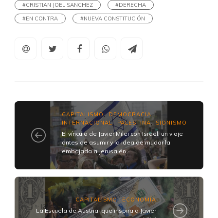
#CRISTIAN JOEL SANCHEZ
#DERECHA
#EN CONTRA
#NUEVA CONSTITUCIÓN
CAPITALISMO
DEMOCRACIA
,
,
INTERNACIONAL
PALESTINA
SIONISMO
,
,
El vínculo de Javier Milei con Israel: un viaje
antes de asumir y la idea de mudar la
embajada a Jerusalén
CAPITALISMO
ECONOMÍA
,
La Escuela de Austria, que inspira a Javier