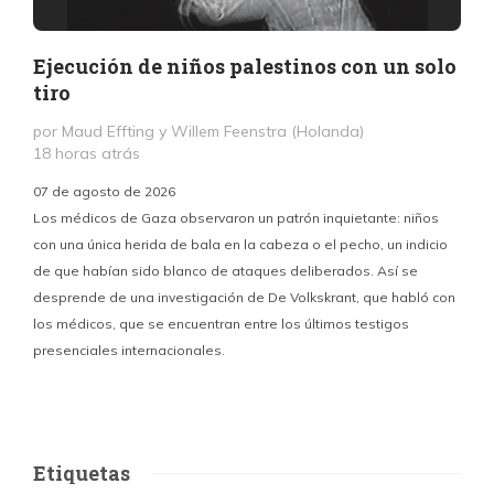
Ejecución de niños palestinos con un solo
tiro
por Maud Effting y Willem Feenstra (Holanda)
18 horas atrás
07 de agosto de 2026
Los médicos de Gaza observaron un patrón inquietante: niños
con una única herida de bala en la cabeza o el pecho, un indicio
P
de que habían sido blanco de ataques deliberados. Así se
n
desprende de una investigación de De Volkskrant, que habló con
l
los médicos, que se encuentran entre los últimos testigos
c
presenciales internacionales.
d
Etiquetas