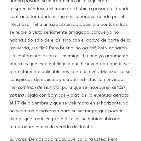
habría pasado si un fragmento de la izquierda,
desprendiéndose del tronco, se hubiera pasado al bando
contrario, formando incluso un sonoro comando por el
“Rechazo”? El triunfazo obtenido aquel día por los ultras
se hubiera visto seriamente amagado porque ya no
habría sido sólo de ellos, sino con el apoyo de parte de la
izquierda, ¿se fija? Pero bueno, no ocurrió así y ganaron
sin contaminarse con el “enemigo”. Lo que yo argumento
ahora es que esta entelequia que he inventado puede ser
perfectamente aplicable hoy, pero al revés. Me explico
:
si
conspicuos derechistas y ultraderechistas son enviados
“
en comisión de servicio
” para que se incorporen al “
En
contra
”, ojalá con bombos y platillos, la eventual derrota
el 17 de diciembre y que se vislumbra en el horizonte, ya
no sería tan desastrosa para su sector porque podrán
alegar que también parte de ellos se habían ubicado
tempranamente en la vereda del frente.
Sí, ya sé. Demasiado maquiavélico, dirá usted. Pero