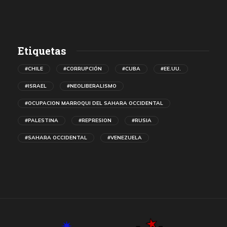
Etiquetas
#CHILE
#CORRUPCIÓN
#CUBA
#EE.UU.
#ISRAEL
#NEOLIBERALISMO
#OCUPACION MARROQUI DEL SAHARA OCCIDENTAL
#PALESTINA
#REPRESION
#RUSIA
#SAHARA OCCIDENTAL
#VENEZUELA