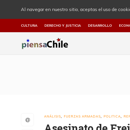
Al navegar en nuestro sitio, aceptas el uso de cooki
CULTURA
DERECHO Y JUSTICIA
DESARROLLO
ECON
ANÁLISIS
FUERZAS ARMADAS
POLITICA
RE
,
,
,
Asesinato de Frei