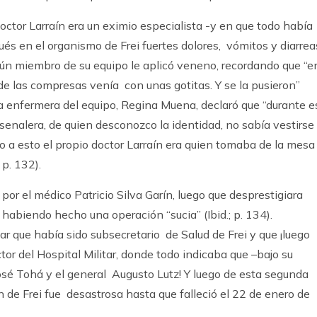
ctor Larraín era un eximio especialista -y en que todo había
s en el organismo de Frei fuertes dolores, vómitos y diarrea
ún miembro de su equipo le aplicó veneno, recordando que “e
e las compresas venía con unas gotitas. Y se la pusieron”
, la enfermera del equipo, Regina Muena, declaró que “durante e
senalera, de quien desconozco la identidad, no sabía vestirse 
do a esto el propio doctor Larraín era quien tomaba de la mesa
 p. 132).
r el médico Patricio Silva Garín, luego que desprestigiara
o habiendo hecho una operación “sucia” (Ibid.; p. 134).
ar que había sido subsecretario de Salud de Frei y que ¡luego
r del Hospital Militar, donde todo indicaba que –bajo su
sé Tohá y el general Augusto Lutz! Y luego de esta segunda
n de Frei fue desastrosa hasta que falleció el 22 de enero de