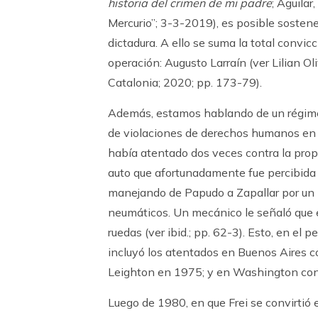
historia del crimen de mi padre
; Aguilar
Mercurio”; 3-3-2019), es posible sostener
dictadura. A ello se suma la total convi
operación: Augusto Larraín (ver Lilian Ol
Catalonia; 2020; pp. 173-79).
Además, estamos hablando de un régimen 
de violaciones de derechos humanos en c
había atentado dos veces contra la pro
auto que afortunadamente fue percibida y 
manejando de Papudo a Zapallar por un pe
neumáticos. Un mecánico le señaló que el
ruedas (ver ibid.; pp. 62-3). Esto, en el 
incluyó los atentados en Buenos Aires 
Leighton en 1975; y en Washington cont
Luego de 1980, en que Frei se convirtió 