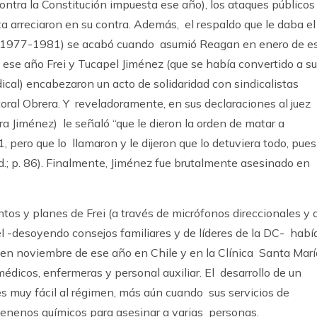
ontra la Constitución impuesta ese año), los ataques públicos
a arreciaron en su contra. Además, el respaldo que le daba el
 (1977-1981) se acabó cuando asumió Reagan en enero de e
 ese año Frei y Tucapel Jiménez (que se había convertido a su
ndical) encabezaron un acto de solidaridad con sindicalistas
storal Obrera. Y reveladoramente, en sus declaraciones al juez
ra Jiménez) le señaló “que le dieron la orden de matar a
pero que lo llamaron y le dijeron que lo detuviera todo, pues
id.; p. 86). Finalmente, Jiménez fue brutalmente asesinado en
tos y planes de Frei (a través de micrófonos direccionales y 
l -desoyendo consejos familiares y de líderes de la DC- habí
 en noviembre de ese año en Chile y en la Clínica Santa Marí
médicos, enfermeras y personal auxiliar. El desarrollo de un
s muy fácil al régimen, más aún cuando sus servicios de
venenos químicos para asesinar a varias personas.