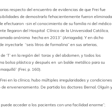
rias respecto del encuentro de evidencias de que Frei fue
ibilidades de demostrarlo fehacientemente fueron eliminad
le efectuaron -sin el conocimiento de su familia ni del médico
e llegaron del Hospital Clínico de la Universidad Católica,
 llamada anónima hecha en 2013” (Arriagada). Y en dicho
nyectarle “seis litros de formalina” en sus arterias,
 de ‘T’ en la región del torax y del abdomen, y todos los
na bolsa plástica y después en un balde metálico para su
maquilló” (Frei; p. 160).
e Frei en la clínica, hubo múltiples irregularidades y condiciones
o de envenenamiento. De partida los doctores Bernal, Olguín 
e puede acceder a los pacientes con una facilidad enorme”;