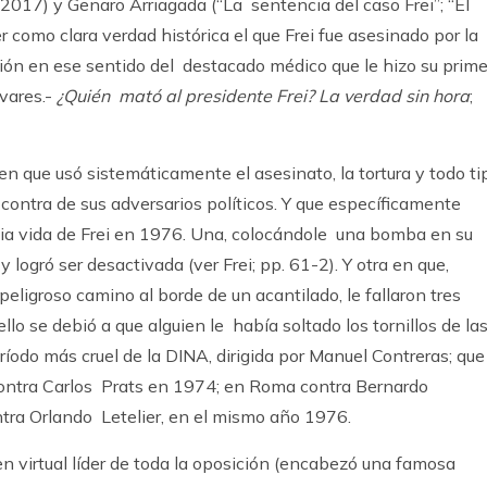
, 2017) y Genaro Arriagada (“La sentencia del caso Frei”; “El
 como clara verdad histórica el que Frei fue asesinado por la
cción en ese sentido del destacado médico que le hizo su prim
ivares.-
¿Quién mató al presidente Frei? La verdad sin
hora
;
que usó sistemáticamente el asesinato, la tortura y todo ti
ontra de sus adversarios políticos. Y que específicamente
pia vida de Frei en 1976. Una, colocándole una bomba en su
logró ser desactivada (ver Frei; pp. 61-2). Y otra en que,
ligroso camino al borde de un acantilado, le fallaron tres
lo se debió a que alguien le había soltado los tornillos de la
período más cruel de la DINA, dirigida por Manuel Contreras; que
contra Carlos Prats en 1974; en Roma contra Bernardo
ra Orlando Letelier, en el mismo año 1976.
en virtual líder de toda la oposición (encabezó una famosa