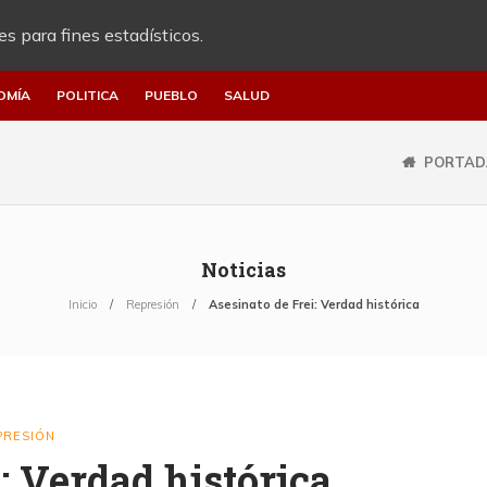
es para fines estadísticos.
OMÍA
POLITICA
PUEBLO
SALUD
PORTAD
Noticias
Inicio
Represión
Asesinato de Frei: Verdad histórica
PRESIÓN
: Verdad histórica