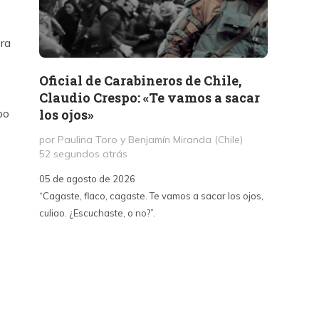
era
Oficial de Carabineros de Chile,
Memor
Claudio Crespo: «Te vamos a sacar
Salit
los ojos»
po
por Jul
1 día a
por Paulina Toro y Benjamín Miranda (Chile)
52 segundos atrás
05 de a
05 de agosto de 2026
«A dife
“Cagaste, flaco, cagaste. Te vamos a sacar los ojos,
Santa La
s
culiao. ¿Escuchaste, o no?”.
paralizó
70, fue
un afán
intento
sepulta
edifica