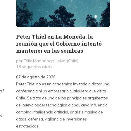
Peter Thiel en La Moneda: la
«La 
reunión que el Gobierno intentó
Haban
mantener en las sombras
contr
sino 
por Félix Madariaga Leiva (Chile)
18 segundos atrás
por Kri
3 hora
07 de agosto de 2026
Peter Thiel no es un académico invitado a dictar una
07 de a
ad
conferencia ni un empresario cualquiera que visita
La Emba
Chile. Se trata de uno de los principales arquitectos
críticas
del nuevo poder tecnológico global, cuya influencia
contra 
combina inteligencia artificial, análisis masivo de
puede s
s
datos, defensa, vigilancia e inversiones
país y 
estratégicas.
del cin