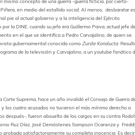
mismo concepto de una guerra -guerra ficticia, por cierto-
Piñera, en medio del estallido social. Al menos, desbaratar e
l pie al actual gobierno y a la inteligencia del Ejército.
or la DINE, cuando su jefe era Guillermo Paiva, actual jefe d
nto en el que se identifica a Pedro Carvajalino, de quien se
 chavista gubernamental conocida como
Zurda Konducta
. Result
grama de la televisión y Carvajalino, a un youtube fanático d
a Corte Suprema, hace un año invalidó el Consejo de Guerra d
 y los cuatro acusados no tuvieron el más mínimo derecho a
os después-, fueron absuelto de los cargos en su contra Rodol
Antonio Ruz Díaz, José Demóstenes Sampson Ocaranza y Fredd
o probada satisfactoriamente su completa inocencia. Es decir