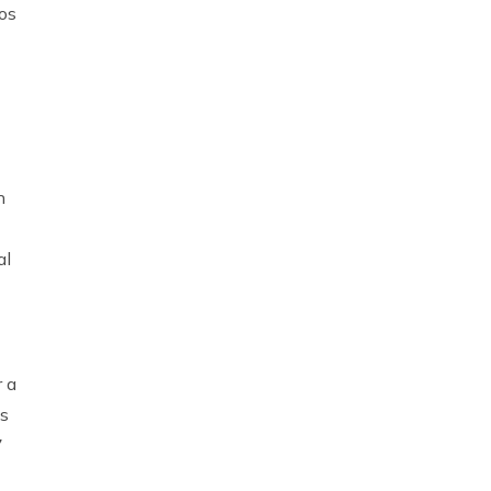
tos
n
al
r a
es
7