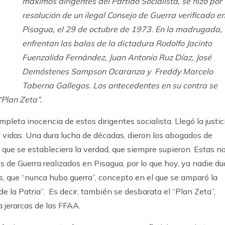
máximos dirigentes del Partido Socialista, se hizo por
resolución de un ilegal Consejo de Guerra verificado e
Pisagua, el 29 de octubre de 1973. En la madrugada,
enfrentan las balas de la dictadura Rodolfo Jacinto
Fuenzalida Fernández, Juan Antonio Ruz Díaz, José
Demóstenes Sampson Ocaranza y Freddy Marcelo
Taberna Gallegos. Los antecedentes en su contra se
“Plan Zeta”.
mpleta inocencia de estos dirigentes socialista. Llegó la justic
s vidas. Una dura lucha de décadas, dieron los abogados de
que se estableciera la verdad, que siempre supieron. Estas n
s de Guerra realizados en Pisagua, por lo que hoy, ya nadie d
s, que “nunca hubo guerra”, concepto en el que se amparó la
de la Patria”. Es decir, también se desbarata el “Plan Zeta”,
 jerarcas de las FFAA.