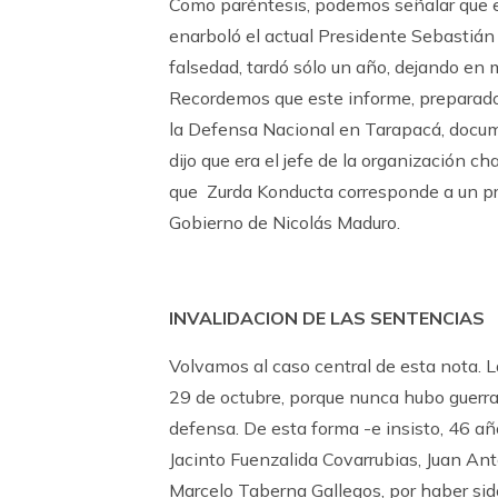
Como paréntesis, podemos señalar que el 
enarboló el actual Presidente Sebastián 
falsedad, tardó sólo un año, dejando en ma
Recordemos que este informe, preparado p
la Defensa Nacional en Tarapacá, docume
dijo que era el jefe de la organización
que Zurda Konducta corresponde a un pro
Gobierno de Nicolás Maduro.
INVALIDACION DE LAS SENTENCIAS
Volvamos al caso central de esta nota. L
29 de octubre, porque nunca hubo guerra
defensa. De esta forma -e insisto, 46 añ
Jacinto Fuenzalida Covarrubias, Juan 
Marcelo Taberna Gallegos, por haber sid