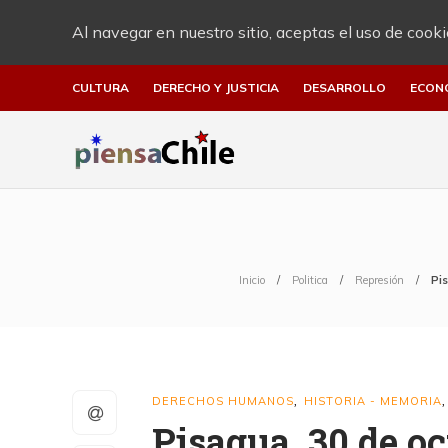
Al navegar en nuestro sitio, aceptas el uso de cooki
CULTURA
DERECHO Y JUSTICIA
DESARROLLO
ECON
Inicio
Politica
Represión
Pis
DERECHOS HUMANOS
HISTORIA - MEMORIA
,
Pisagua, 30 de oc