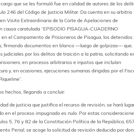
 cargo que se les formuló fue en calidad de autores de los deli
culo 246 del Código de Justicia Militar. Da cuenta en su arbitrio
 en Visita Extraordinaria de la Corte de Apelaciones de
, en causa caratulada “EPISODIO PISAGUA-CUADERNO
, en el Campamento de Prisioneros de Pisagua, los detenidos
s, firmando documentos en blanco —luego de golpizas— que,
judiciales por los delitos de traición a la patria, solicitando e
isionero, en procesos arbitrarios e injustos que incluían
rtura y, en ocasiones, ejecuciones sumarias dirigidas por el Fisc
 Riquelme”.
s hechos, llegando a concluir:
ad de justicia que justifica el recurso de revisión, se hará luga
ado en el proceso impugnado es nulo. Por estas consideracion
ulos 5, 76 y 82 de la Constitución Política de la República, 65
nto Penal, se acoge la solicitud de revisión deducida por don