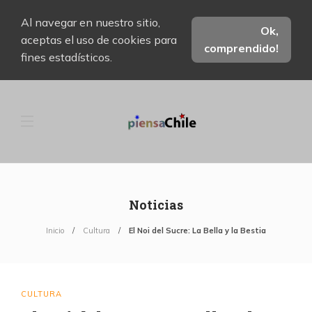
Al navegar en nuestro sitio,
Ok,
aceptas el uso de cookies para
comprendido!
fines estadísticos.
Noticias
Inicio
Cultura
El Noi del Sucre: La Bella y la Bestia
CULTURA