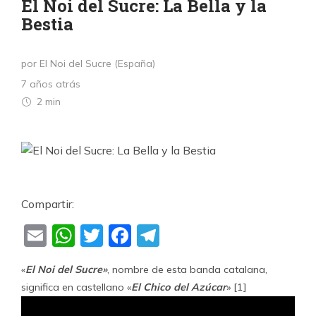
El Noi del Sucre: La Bella y la
Bestia
por El Noi del Sucre (España)
7 años atrás
2 min
Compartir:
Email
WhatsApp
Twitter
Facebook
Telegram
«
El Noi del Sucre»
, nombre de esta banda catalana,
significa en castellano «
El Chic
o del Azúcar
» [1]