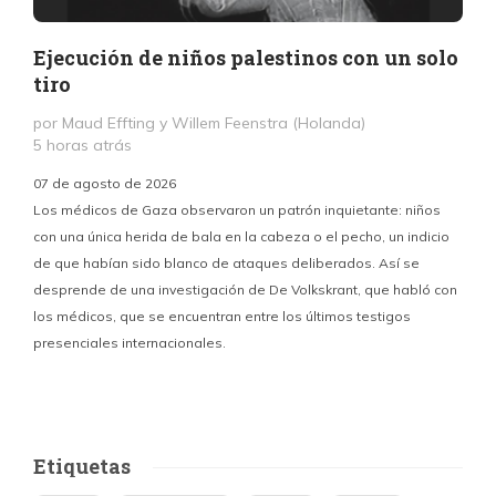
Ejecución de niños palestinos con un solo
tiro
por Maud Effting y Willem Feenstra (Holanda)
5 horas atrás
07 de agosto de 2026
Los médicos de Gaza observaron un patrón inquietante: niños
con una única herida de bala en la cabeza o el pecho, un indicio
P
de que habían sido blanco de ataques deliberados. Así se
n
desprende de una investigación de De Volkskrant, que habló con
l
los médicos, que se encuentran entre los últimos testigos
c
presenciales internacionales.
d
Etiquetas