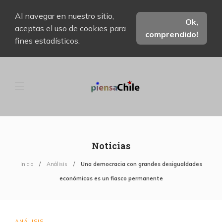
Al navegar en nuestro sitio,
Ok,
aceptas el uso de cookies para
comprendido!
fines estadísticos.
Noticias
Inicio
Análisis
Una democracia con grandes desigualdades
económicas es un fiasco permanente
ANÁLISIS