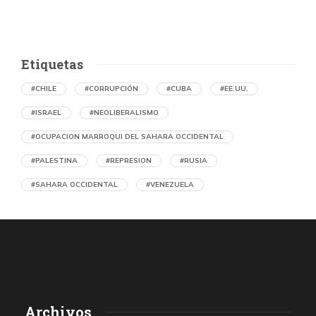
Etiquetas
#CHILE
#CORRUPCIÓN
#CUBA
#EE.UU.
#ISRAEL
#NEOLIBERALISMO
#OCUPACION MARROQUI DEL SAHARA OCCIDENTAL
#PALESTINA
#REPRESION
#RUSIA
#SAHARA OCCIDENTAL
#VENEZUELA
Memorias del caliche. Oficina Salitrera
Victoria arrasada
por Julio Cámara Cortés (Chile)
6 horas atrás
05 de agosto de 2026
«A diferencia de lo ocurrido con Humberstone y Santa Laura,
Archivos
cuando la oficina salitrera Victoria paralizó sus actividades