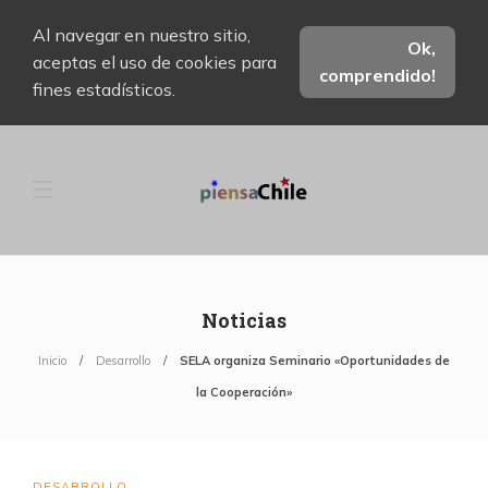
Al navegar en nuestro sitio,
Ok,
aceptas el uso de cookies para
comprendido!
fines estadísticos.
Noticias
Inicio
Desarrollo
SELA organiza Seminario «Oportunidades de
la Cooperación»
DESARROLLO