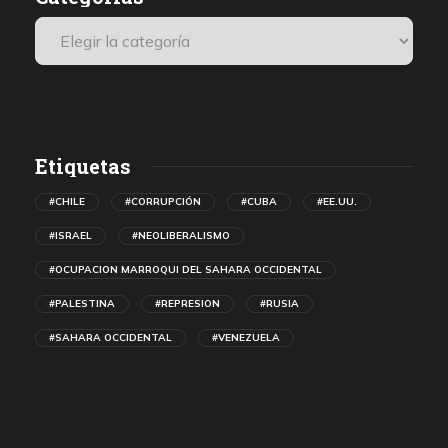
Etiquetas
#CHILE
#CORRUPCIÓN
#CUBA
#EE.UU.
#ISRAEL
#NEOLIBERALISMO
#OCUPACION MARROQUI DEL SAHARA OCCIDENTAL
#PALESTINA
#REPRESION
#RUSIA
#SAHARA OCCIDENTAL
#VENEZUELA