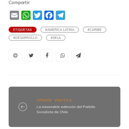
Compartir:
Email
WhatsApp
Twitter
Facebook
Telegram
ETIQUETAS
#AMERICA LATINA
#CARIBE
#DESARROLLO
#SELA
OPINIÓN
POLITICA
,
La inexorable extinción del Partido
Socialista de Chile