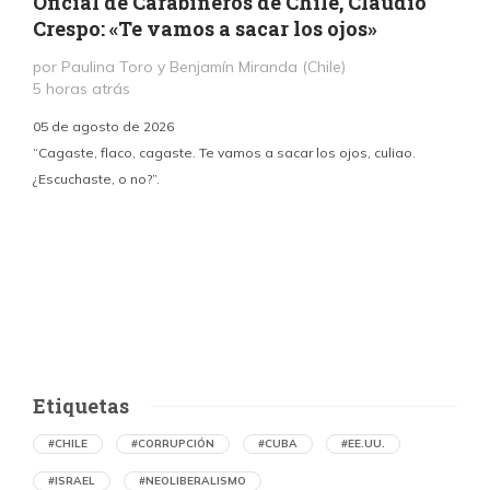
Oficial de Carabineros de Chile, Claudio
Crespo: «Te vamos a sacar los ojos»
por Paulina Toro y Benjamín Miranda (Chile)
5 horas atrás
05 de agosto de 2026
“Cagaste, flaco, cagaste. Te vamos a sacar los ojos, culiao.
¿Escuchaste, o no?”.
c
p
i
d
Etiquetas
#CHILE
#CORRUPCIÓN
#CUBA
#EE.UU.
#ISRAEL
#NEOLIBERALISMO