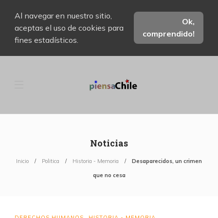
Al navegar en nuestro sitio,
Ok,
aceptas el uso de cookies para
comprendido!
fines estadísticos.
Noticias
Inicio
Politica
Historia - Memoria
Desaparecidos, un crimen
que no cesa
DERECHOS HUMANOS
HISTORIA - MEMORIA
,