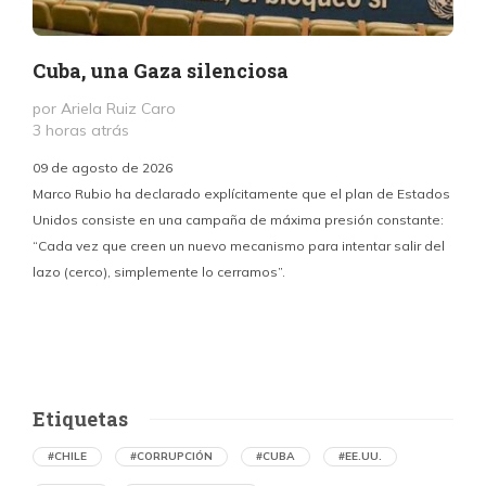
Cuba, una Gaza silenciosa
por Ariela Ruiz Caro
3 horas atrás
09 de agosto de 2026
Marco Rubio ha declarado explícitamente que el plan de Estados
Unidos consiste en una campaña de máxima presión constante:
“Cada vez que creen un nuevo mecanismo para intentar salir del
y
lazo (cerco), simplemente lo cerramos”.
E
f
Etiquetas
#CHILE
#CORRUPCIÓN
#CUBA
#EE.UU.