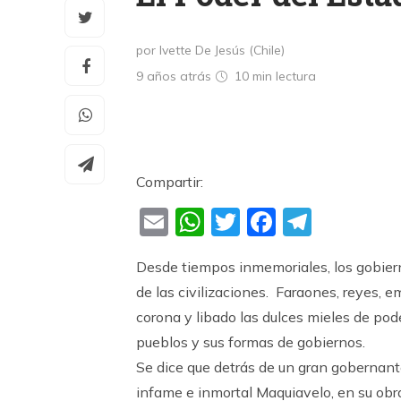
por Ivette De Jesús (Chile)
9 años atrás
10 min
lectura
Compartir:
Email
WhatsApp
Twitter
Faceboo
Teleg
Desde tiempos inmemoriales, los gobierno
de las civilizaciones. Faraones, reyes, e
corona y libado las dulces mieles de pode
pueblos y sus formas de gobiernos.
Se dice que detrás de un gran gobernante
infame e inmortal Maquiavelo, en su obr