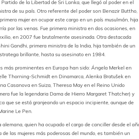
Partido de la Libertad de Sri Lanka, que llegó al poder en el
tra de su país. Otro referente del poder son Benazir Buttho,
a primera mujer en ocupar este cargo en un país musulmán, hija
orría por las venas. Fue primera ministra en dos ocasiones, en
oexilio, en 2007 fue brutalmente asesinada. Otra destacada
hini Gandhi, primera ministra de la India, hija también de un
estratega brillante, hasta su asesinato en 1984.
íticas más prominentes en Europa han sido: Ángela Merkel en
elle Thorning-Schmidt en Dinamarca, Alenka Bratušek en
rina Casanova en Suiza, Theresa May en el Reino Unido
imera fue la legendaria Dama de Hierro Margaret Thatcher) y
ica que se está granjeando un espacio incipiente, aunque de
 Marine Le Pen.
a alemana, quien ha ocupado el cargo de canciller desde el añ
 de las mujeres más poderosas del mundo, es también un