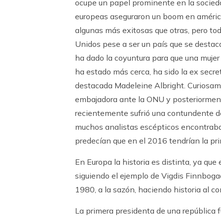
ocupe un papel prominente en la sociedad
europeas aseguraron un boom en américa
algunas más exitosas que otras, pero tod
Unidos pese a ser un país que se destaca
ha dado la coyuntura para que una muje
ha estado más cerca, ha sido la ex secret
destacada Madeleine Albright. Curiosame
embajadora ante la ONU y posteriorment
recientemente sufrió una contundente d
muchos analistas escépticos encontraba
predecían que en el 2016 tendrían la pr
En Europa la historia es distinta, ya que
siguiendo el ejemplo de Vigdis Finnbogad
1980, a la sazón, haciendo historia al c
La primera presidenta de una república f