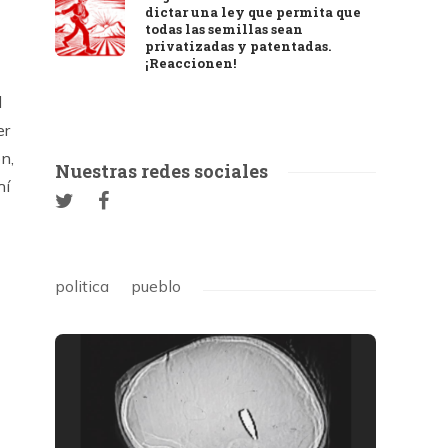
dictar una ley que permita que
todas las semillas sean
privatizadas y patentadas.
¡Reaccionen!
l
er
n,
Nuestras redes sociales
hí
politica
pueblo