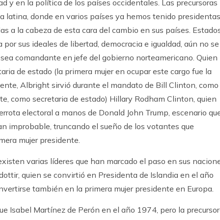
 y en la política de los países occidentales. Las precursoras
 latina, donde en varios países ya hemos tenido presidentas
as a la cabeza de esta cara del cambio en sus países. Estado
 por sus ideales de libertad, democracia e igualdad, aún no se
r sea comandante en jefe del gobierno norteamericano. Quien
aria de estado (la primera mujer en ocupar este cargo fue la
nte, Albright sirvió durante el mandato de Bill Clinton, como
e, como secretaria de estado) Hillary Rodham Clinton, quien
errota electoral a manos de Donald John Trump, escenario qu
n improbable, truncando el sueño de los votantes que
imera mujer presidente.
 existen varias líderes que han marcado el paso en sus nacione
ottir, quien se convirtió en Presidenta de Islandia en el año
onvertirse también en la primera mujer presidente en Europa.
ue Isabel Martínez de Perón en el año 1974, pero la precurso