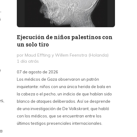
,
s
Ejecución de niños palestinos con
Peter
un solo tiro
reuni
mant
por Maud Effting y Willem Feenstra (Holanda)
1 día atrás
por Fél
2 días 
e
07 de agosto de 2026
Los médicos de Gaza observaron un patrón
07 de a
inquietante: niños con una única herida de bala en
Peter T
la cabeza o el pecho, un indicio de que habían sido
confere
s,
blanco de ataques deliberados. Así se desprende
Chile. S
de una investigación de De Volkskrant, que habló
del nue
con los médicos, que se encuentran entre los
combina 
últimos testigos presenciales internacionales.
datos, 
ra
estraté