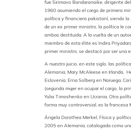
fue Sirimavo Bandaranaike, dirigente del 
1960 asumiendo el cargo de primera minis
política y financiera pakistaní, siendo l
de un ex primer ministro, la política le c
ambas destituida. A la vuelta de un aut
miembro de esta élite es Indira Priyadars
primer ministro, se destacó por ser una 
A nuestro juicio, en este siglo, las pol
Alemania, Mary McAleese en Irlanda, H
Eslovenia, Erna Solberg en Noruega, Co
(segunda mujer en ocupar el cargo, la pr
Yulia Timoshenko en Ucrania. Otra polít
forma muy controversial, es la francesa
Ángela Dorothea Merkel, Física y polític
2005 en Alemania, catalogada como una