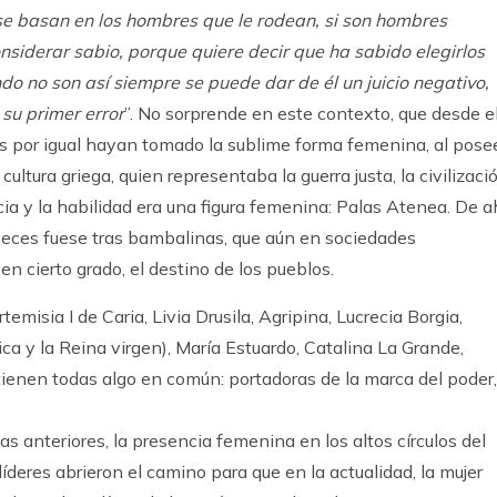
 se basan en los hombres que le rodean, si son hombres
onsiderar sabio, porque quiere decir que ha sabido elegirlos
do no son así siempre se puede dar de él un juicio negativo,
su primer error
”. No sorprende en este contexto, que desde e
s por igual hayan tomado la sublime forma femenina, al pose
ltura griega, quien representaba la guerra justa, la civilizació
sticia y la habilidad era una figura femenina: Palas Atenea. De a
veces fuese tras bambalinas, que aún en sociedades
n cierto grado, el destino de los pueblos.
rtemisia I de Caria, Livia Drusila, Agripina, Lucrecia Borgia,
ica y la Reina virgen), María Estuardo, Catalina La Grande,
tienen todas algo en común: portadoras de la marca del poder,
cas anteriores, la presencia femenina en los altos círculos del
íderes abrieron el camino para que en la actualidad, la mujer