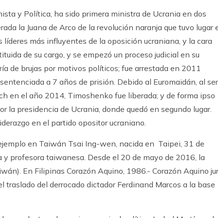
sta y Política, ha sido primera ministra de Ucrania en dos
da la Juana de Arco de la revolución naranja que tuvo lugar 
líderes más influyentes de la oposición ucraniana, y la cara
tituida de su cargo, y se empezó un proceso judicial en su
a de brujas por motivos políticos; fue arrestada en 2011
sentenciada a 7 años de prisión. Debido al Euromaidán, al ser
ch en el año 2014, Timoshenko fue liberada; y de forma ipso
por la presidencia de Ucrania, donde quedó en segundo lugar.
erazgo en el partido opositor ucraniano.
 ejemplo en Taiwán Tsai Ing-wen, nacida en Taipei, 31 de
a y profesora taiwanesa. Desde el 20 de mayo de 2016, la
iwán). En Filipinas Corazón Aquino, 1986.- Corazón Aquino ju
 el traslado del derrocado dictador Ferdinand Marcos a la base