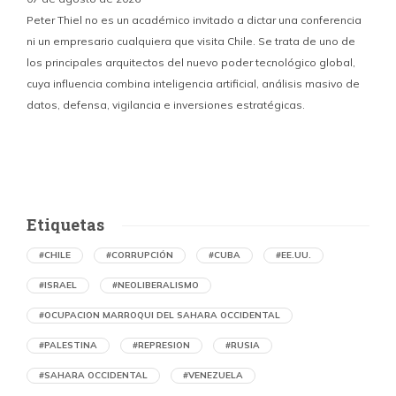
Peter Thiel no es un académico invitado a dictar una conferencia
ni un empresario cualquiera que visita Chile. Se trata de uno de
los principales arquitectos del nuevo poder tecnológico global,
c
cuya influencia combina inteligencia artificial, análisis masivo de
datos, defensa, vigilancia e inversiones estratégicas.
p
Etiquetas
#CHILE
#CORRUPCIÓN
#CUBA
#EE.UU.
#ISRAEL
#NEOLIBERALISMO
#OCUPACION MARROQUI DEL SAHARA OCCIDENTAL
#PALESTINA
#REPRESION
#RUSIA
#SAHARA OCCIDENTAL
#VENEZUELA
Denuncian en Chile una operación de