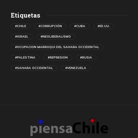
Etiquetas
#CHILE
#CORRUPCIÓN
#CUBA
#EE.UU.
#ISRAEL
#NEOLIBERALISMO
#OCUPACION MARROQUI DEL SAHARA OCCIDENTAL
#PALESTINA
#REPRESION
#RUSIA
#SAHARA OCCIDENTAL
#VENEZUELA