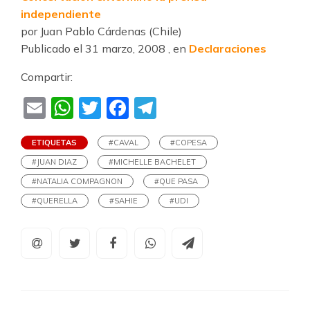
independiente
por Juan Pablo Cárdenas (Chile)
Publicado el 31 marzo, 2008 , en
Declaraciones
Compartir:
Email
WhatsApp
Twitter
Facebook
Telegram
ETIQUETAS
#CAVAL
#COPESA
#JUAN DIAZ
#MICHELLE BACHELET
#NATALIA COMPAGNON
#QUE PASA
#QUERELLA
#SAHIE
#UDI