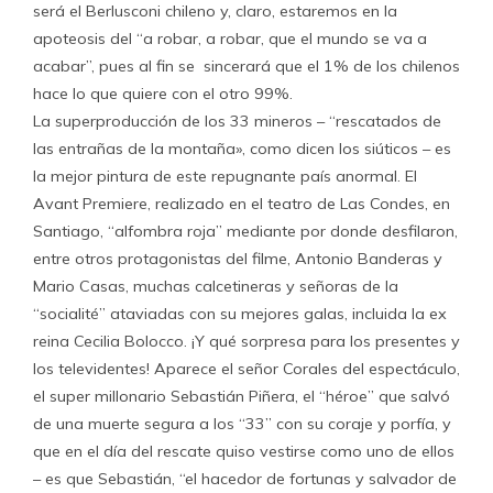
será el Berlusconi chileno y, claro, estaremos en la
apoteosis del “a robar, a robar, que el mundo se va a
acabar”, pues al fin se sincerará que el 1% de los chilenos
hace lo que quiere con el otro 99%.
La superproducción de los 33 mineros – “rescatados de
las entrañas de la montaña», como dicen los siúticos – es
la mejor pintura de este repugnante país anormal. El
Avant Premiere, realizado en el teatro de Las Condes, en
Santiago, “alfombra roja” mediante por donde desfilaron,
entre otros protagonistas del filme, Antonio Banderas y
Mario Casas, muchas calcetineras y señoras de la
“socialité” ataviadas con su mejores galas, incluida la ex
reina Cecilia Bolocco. ¡Y qué sorpresa para los presentes y
los televidentes! Aparece el señor Corales del espectáculo,
el super millonario Sebastián Piñera, el “héroe” que salvó
de una muerte segura a los “33” con su coraje y porfía, y
que en el día del rescate quiso vestirse como uno de ellos
– es que Sebastián, “el hacedor de fortunas y salvador de