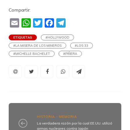
Compartir:
Email
WhatsApp
Twitter
Facebook
Telegram
ETIQUETAS
#HOLLYWOOD
#LA MISERA DE LOS MINEROS
#LOS 33
#MICHELLE BACHELET
#PIÑERA
HISTORIA - MEMORIA
La verdadera razón por la cual EE.UU. utilizó
armas nucleares contra Japón