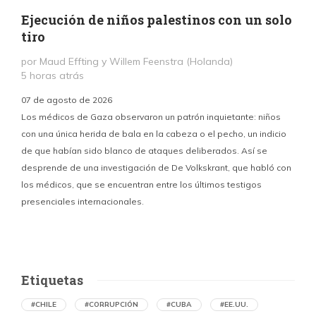
Ejecución de niños palestinos con un solo
tiro
por Maud Effting y Willem Feenstra (Holanda)
5 horas atrás
07 de agosto de 2026
Los médicos de Gaza observaron un patrón inquietante: niños
con una única herida de bala en la cabeza o el pecho, un indicio
P
de que habían sido blanco de ataques deliberados. Así se
n
desprende de una investigación de De Volkskrant, que habló con
l
los médicos, que se encuentran entre los últimos testigos
c
presenciales internacionales.
d
Etiquetas
#CHILE
#CORRUPCIÓN
#CUBA
#EE.UU.