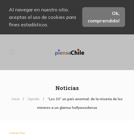
Al navegar en nuestro sitio,
Ok,
aceptas el uso de cookies para
comprendido!
fines estadísticos.
Noticias
Inicio
Opinión
“Los 33” un país anormal: de la miseria de los
mineros a un glamur hollywoodense
OPINIÓN