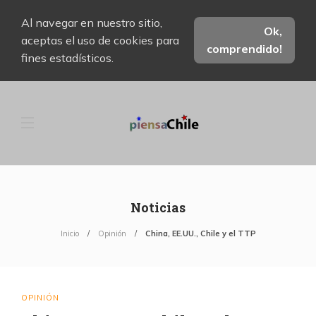
Al navegar en nuestro sitio,
Ok,
aceptas el uso de cookies para
comprendido!
fines estadísticos.
Noticias
Inicio
Opinión
China, EE.UU., Chile y el TTP
OPINIÓN