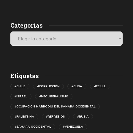
presenciales internacionales.
Categorías
Etiquetas
#CHILE
#CORRUPCIÓN
#CUBA
#EE.UU.
#ISRAEL
#NEOLIBERALISMO
#OCUPACION MARROQUI DEL SAHARA OCCIDENTAL
#PALESTINA
#REPRESION
#RUSIA
#SAHARA OCCIDENTAL
#VENEZUELA