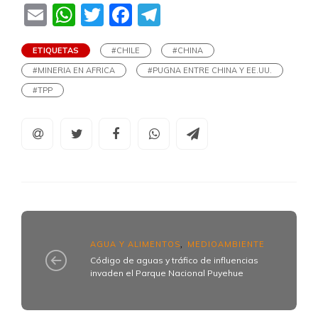
Email
WhatsApp
Twitter
Facebook
Telegram
ETIQUETAS
#CHILE
#CHINA
#MINERIA EN AFRICA
#PUGNA ENTRE CHINA Y EE.UU.
#TPP
AGUA Y ALIMENTOS
MEDIOAMBIENTE
,
Código de aguas y tráfico de influencias
invaden el Parque Nacional Puyehue