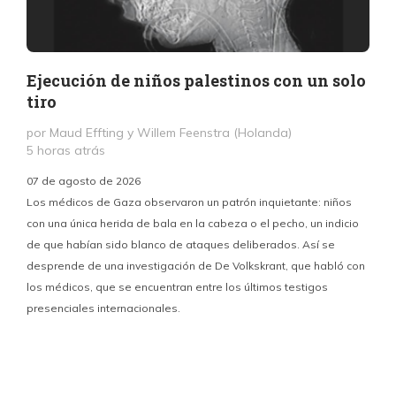
Ejecución de niños palestinos con un solo
tiro
por Maud Effting y Willem Feenstra (Holanda)
5 horas atrás
07 de agosto de 2026
Los médicos de Gaza observaron un patrón inquietante: niños
con una única herida de bala en la cabeza o el pecho, un indicio
P
de que habían sido blanco de ataques deliberados. Así se
n
desprende de una investigación de De Volkskrant, que habló con
l
los médicos, que se encuentran entre los últimos testigos
c
presenciales internacionales.
d