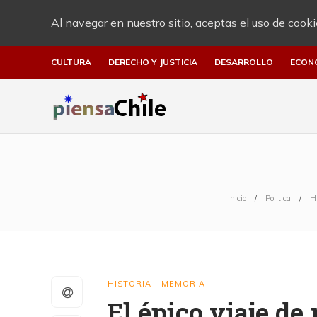
Al navegar en nuestro sitio, aceptas el uso de cooki
CULTURA
DERECHO Y JUSTICIA
DESARROLLO
ECON
Inicio
Politica
H
HISTORIA - MEMORIA
El épico viaje de