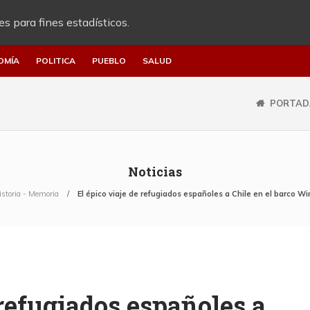
es para fines estadísticos.
OMÍA
POLITICA
PUEBLO
SALUD
PORTAD
Noticias
istoria - Memoria
El épico viaje de refugiados españoles a Chile en el barco 
 refugiados españoles a