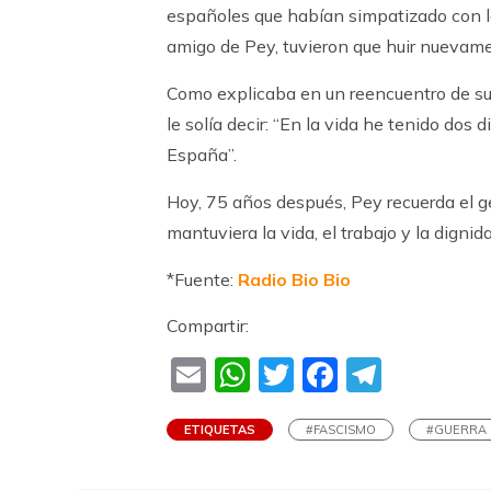
españoles que habían simpatizado con la
amigo de Pey, tuvieron que huir nuevam
Como explicaba en un reencuentro de sup
le solía decir: “En la vida he tenido dos 
España”.
Hoy, 75 años después, Pey recuerda el g
mantuviera la vida, el trabajo y la dignida
*Fuente:
Radio Bio Bio
Compartir:
Email
WhatsApp
Twitter
Faceboo
Teleg
ETIQUETAS
#FASCISMO
#GUERRA 