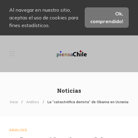
Al navegar en nuestro sitio,
Ok,
aceptas el uso de cookies para
comprendido!
fines estadísticos.
Noticias
Inicio
Análisis
La “catastrófica derrota” de Obama en Ucrania
ANÁLISIS