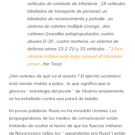
vehículos de combate de infantería , 18 vehículos
blindados de transporte de personal, un
blindados de reconocimiento y patrulla , un
sistema de cohetes múltiple Uranga , dos
cañones Gvozdika autopropulsados, cuatro
obuses D-30 , cuatro morteros, un sistema de
defensa aérea 23-2 ZU y 33 vehículos . .”
(
East
Ukraine militias seize large amount of Ukrainian
armor
, Itar Tass)
¿Ven ustedes de qué va el asunto ? El ejército ucraniano
está siendo molido a palos , lo que significa que la
gloriosa “ estrategia del pivote ” de Obama simplemente
se ha estrellado contra una pared de ladrillo .
En pocas palabras: Rusia no ha invadido Ucrania. Los
propagandistas de los medios de comunicación están
tratando de ocultar el hecho de que las fuerzas militares
de Novorossiya (
alias,
los “ separatistas pro Rusia”) están