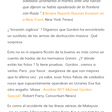
soldados ucranianos el martes ante una fuerza
que dijeron se había apoderado de la frontera
con Rusia ”.
(
Ukraine Reports Russian Invasion on
a New Front
, New York Times)
¿”Invasión sigilosa” ? Digamos que Gordon ha encontrado
un sustituto de las armas de destrucción masiva . Qué
sorpresa .
Esto no es ni siquiera ficción de la buena, es más como un
cuento de hadas de los hermanos Grimm . ¿Y dónde
están las fotos ? Si tiene pruebas , Gordon , vamos a
verlas. Pero , por favor , asegúrese de que son mejores
que la última vez , ya sabe, esas fotos falsas de soldados
rusos que supuestamente operaban en Ucrania. Ese fue
otro engaño. Véase :
Another NYT-Michael Gordon
Special?
, Robert Parry, Consortium News)
Es como el accidente de las líneas aéreas de Malaysia ,