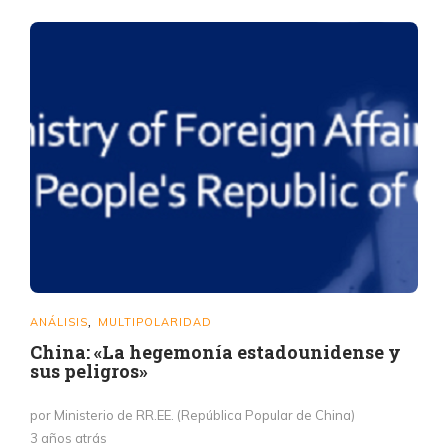
ANÁLISIS
MULTIPOLARIDAD
,
China: «La hegemonía estadounidense y
sus peligros»
por Ministerio de RR.EE. (República Popular de China)
3 años atrás