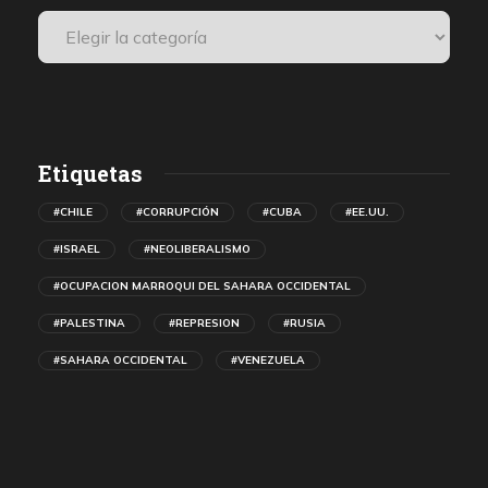
Etiquetas
#CHILE
#CORRUPCIÓN
#CUBA
#EE.UU.
#ISRAEL
#NEOLIBERALISMO
#OCUPACION MARROQUI DEL SAHARA OCCIDENTAL
#PALESTINA
#REPRESION
#RUSIA
#SAHARA OCCIDENTAL
#VENEZUELA