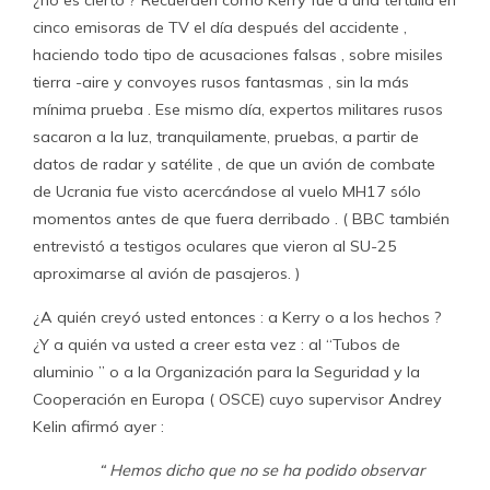
¿no es cierto ? Recuerden cómo Kerry fue a una tertulia en
cinco emisoras de TV el día después del accidente ,
haciendo todo tipo de acusaciones falsas , sobre misiles
tierra -aire y convoyes rusos fantasmas , sin la más
mínima prueba . Ese mismo día, expertos militares rusos
sacaron a la luz, tranquilamente, pruebas, a partir de
datos de radar y satélite , de que un avión de combate
de Ucrania fue visto acercándose al vuelo MH17 sólo
momentos antes de que fuera derribado . ( BBC también
entrevistó a testigos oculares que vieron al SU-25
aproximarse al avión de pasajeros. )
¿A quién creyó usted entonces : a Kerry o a los hechos ?
¿Y a quién va usted a creer esta vez : al “Tubos de
aluminio ” o a la Organización para la Seguridad y la
Cooperación en Europa ( OSCE) cuyo supervisor Andrey
Kelin afirmó ayer :
“ Hemos dicho que no se ha podido observar