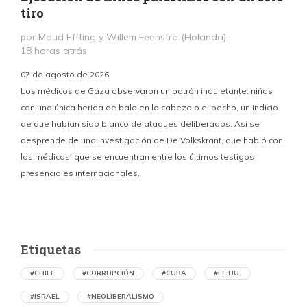
tiro
por Maud Effting y Willem Feenstra (Holanda)
18 horas atrás
07 de agosto de 2026
Los médicos de Gaza observaron un patrón inquietante: niños
con una única herida de bala en la cabeza o el pecho, un indicio
P
de que habían sido blanco de ataques deliberados. Así se
n
desprende de una investigación de De Volkskrant, que habló con
l
los médicos, que se encuentran entre los últimos testigos
c
presenciales internacionales.
d
Etiquetas
#CHILE
#CORRUPCIÓN
#CUBA
#EE.UU.
#ISRAEL
#NEOLIBERALISMO