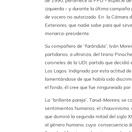
de 1990, pertenece al PPD – especie de l
izquierda – y durante la última campaña 
de vocero no autorizado. En la Cámara 
Exteriores, que nadie sabe para qué sirv
monarca-presidente.
Su compañero de “farándula”, Iván Moreir
partidarios, a ultranza, del tirano Pinoc
coroneles de la UDI, partido que decidió 
Los Lagos. Indignado por esta actitud de l
lamentándose de que había sido discrim
el fondo, él cree que fue ninguneado por 
La “brillante pareja”, Tarud-Moreira, se 
sentimientos humanos, el chauvinismo, d
que dominó la segunda mitad del siglo X
al género humano, cuya consecuencia de