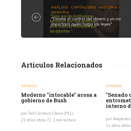
ANÁLISIS
CAPITALISMO
HISTORIA -
,
,
MEMORIA
"Denme el control del dinero y ya no
importará quién haga las leyes"
Artículos Relacionados
OPINIÓN
OPINIÓN
Moderno "intocable" acosa a
"Senado c
gobierno de Bush
entromet
interno 
por Ted Córdova Claure (PLL)
por Alejandro
21 años atrás
2 min
lectura
11 años atrá