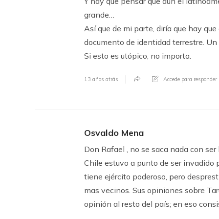
Y hay que pensar que aún el latinoa
grande…
Así que de mi parte, diría que hay que
documento de identidad terrestre. Un 
Si esto es utópico, no importa.
13 años atrás
Accede para responder
Osvaldo Mena
Don Rafael , no se saca nada con ser 
Chile estuvo a punto de ser invadido 
tiene ejército poderoso, pero despres
mas vecinos. Sus opiniones sobre Taru
opinión al resto del país; en eso cons