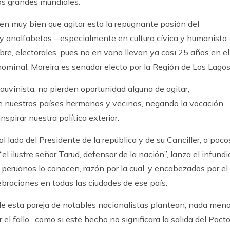
dos grandes mundiales.
ben muy bien que agitar esta la repugnante pasión del
y analfabetos – especialmente en cultura cívica y humanista 
re, electorales, pues no en vano llevan ya casi 25 años en el
nominal, Moreira es senador electo por la Región de Los Lagos 
uvinista, no pierden oportunidad alguna de agitar,
e nuestros países hermanos y vecinos, negando la vocación
spirar nuestra política exterior.
 al lado del Presidente de la república y de su Canciller, a poco
“el ilustre señor Tarud, defensor de la nación”, lanza el infundi
os peruanos lo conocen, razón por la cual, y encabezados por el
ebraciones en todas las ciudades de ese país.
 de esta pareja de notables nacionalistas plantean, nada meno
r el fallo, como si este hecho no significara la salida del Pact