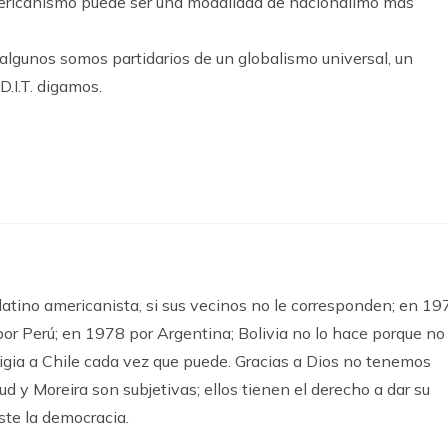
mericanismo puede ser una modalidad de nacionalimo mas
 algunos somos partidarios de un globalismo universal, un
D.I.T. digamos.
latino americanista, si sus vecinos no le corresponden; en 19
por Perú; en 1978 por Argentina; Bolivia no lo hace porque no
tigia a Chile cada vez que puede. Gracias a Dios no tenemos
d y Moreira son subjetivas; ellos tienen el derecho a dar su
iste la democracia.