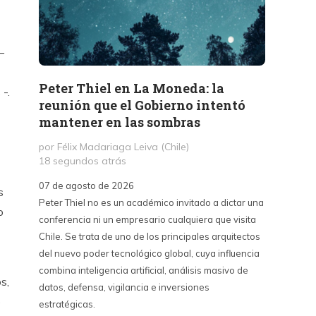
–
Peter Thiel en La Moneda: la
«La 
-.
reunión que el Gobierno intentó
Haban
mantener en las sombras
contr
sino 
por Félix Madariaga Leiva (Chile)
18 segundos atrás
por Kri
3 hora
07 de agosto de 2026
s
Peter Thiel no es un académico invitado a dictar una
07 de a
o
conferencia ni un empresario cualquiera que visita
La Emba
Chile. Se trata de uno de los principales arquitectos
críticas
del nuevo poder tecnológico global, cuya influencia
contra 
combina inteligencia artificial, análisis masivo de
puede s
s,
datos, defensa, vigilancia e inversiones
país y 
o
estratégicas.
del cin