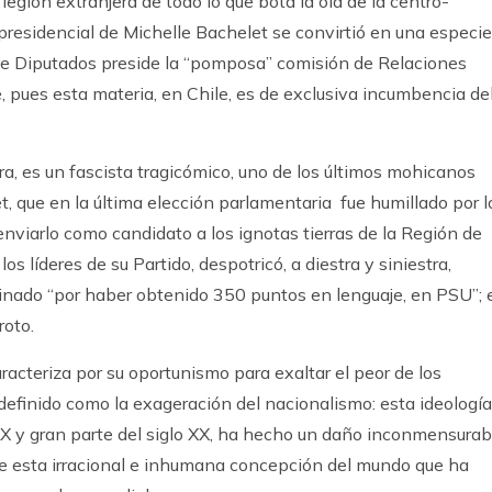
egión extranjera de todo lo que bota la ola de la centro-
presidencial de Michelle Bachelet se convirtió en una especie
de Diputados preside la “pomposa” comisión de Relaciones
e, pues esta materia, en Chile, es de exclusiva incumbencia de
a, es un fascista tragicómico, uno de los últimos mohicanos
het, que en la última elección parlamentaria fue humillado por l
enviarlo como candidato a los ignotas tierras de la Región de
os líderes de su Partido, despotricó, a diestra y siniestra,
inado “por haber obtenido 350 puntos en lenguaje, en PSU”; 
roto.
caracteriza por su oportunismo para exaltar el peor de los
efinido como la exageración del nacionalismo: esta ideología
IX y gran parte del siglo XX, ha hecho un daño inconmensurab
 esta irracional e inhumana concepción del mundo que ha