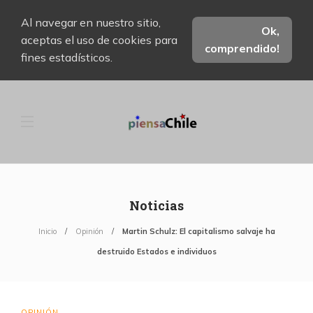
Al navegar en nuestro sitio,
Ok,
aceptas el uso de cookies para
comprendido!
fines estadísticos.
Noticias
Inicio
Opinión
Martin Schulz: El capitalismo salvaje ha
destruido Estados e individuos
OPINIÓN