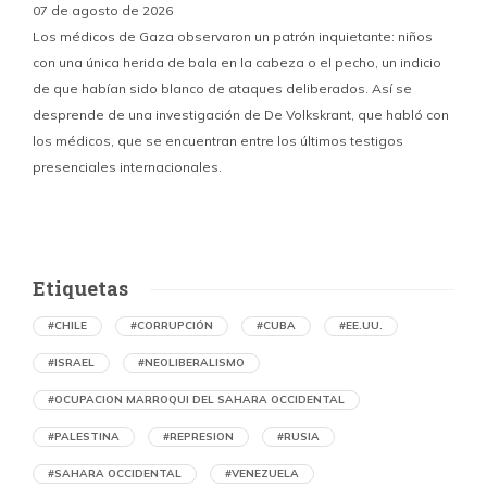
07 de agosto de 2026
Los médicos de Gaza observaron un patrón inquietante: niños
con una única herida de bala en la cabeza o el pecho, un indicio
P
de que habían sido blanco de ataques deliberados. Así se
n
desprende de una investigación de De Volkskrant, que habló con
l
los médicos, que se encuentran entre los últimos testigos
c
presenciales internacionales.
d
Etiquetas
#CHILE
#CORRUPCIÓN
#CUBA
#EE.UU.
#ISRAEL
#NEOLIBERALISMO
#OCUPACION MARROQUI DEL SAHARA OCCIDENTAL
#PALESTINA
#REPRESION
#RUSIA
#SAHARA OCCIDENTAL
#VENEZUELA