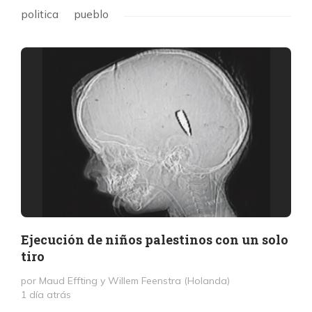
politica
pueblo
Ejecución de niños palestinos con un solo
tiro
por Maud Effting y Willem Feenstra (Holanda)
1 día atrás