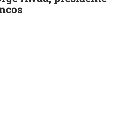
ancos
k
ram