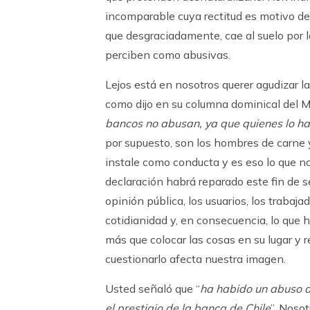
incomparable cuya rectitud es motivo de
que desgraciadamente, cae al suelo por 
perciben como abusivas.
Lejos está en nosotros querer agudizar las
como dijo en su columna dominical del Me
bancos no abusan, ya que quienes lo h
por supuesto, son los hombres de carne y
instale como conducta y es eso lo que n
declaración habrá reparado este fin de s
opinión pública, los usuarios, los trabaj
cotidianidad y, en consecuencia, lo que h
más que colocar las cosas en su lugar y re
cuestionarlo afecta nuestra imagen.
Usted señaló que “
ha habido un abuso d
el prestigio de la banca de Chile
”. Noso