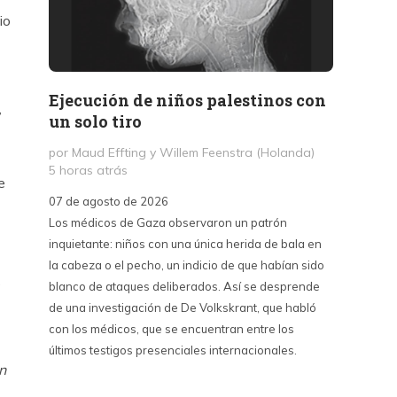
io
Ejecución de niños palestinos con
Peter
,
un solo tiro
reuni
mant
por Maud Effting y Willem Feenstra (Holanda)
5 horas atrás
por Fél
e
14 hor
07 de agosto de 2026
Los médicos de Gaza observaron un patrón
07 de a
inquietante: niños con una única herida de bala en
Peter T
la cabeza o el pecho, un indicio de que habían sido
confere
s
blanco de ataques deliberados. Así se desprende
Chile. S
de una investigación de De Volkskrant, que habló
del nue
con los médicos, que se encuentran entre los
combina 
últimos testigos presenciales internacionales.
datos, 
n
estraté