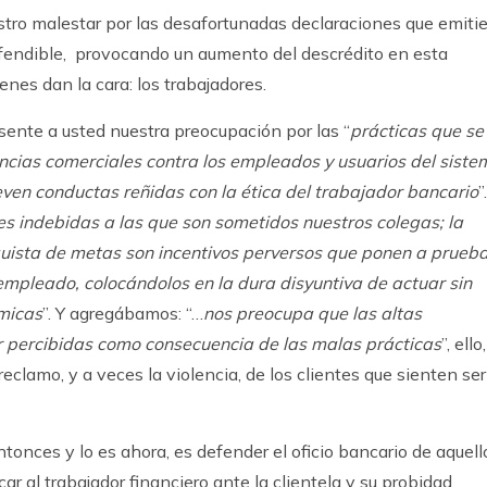
stro malestar por las desafortunadas declaraciones que emiti
efendible, provocando un aumento del descrédito en esta
enes dan la cara: los trabajadores.
sente a usted nuestra preocupación por las “
prácticas que se
encias comerciales contra los empleados y usuarios del siste
en conductas reñidas con la ética del trabajador bancario
”.
es indebidas a las que son sometidos nuestros colegas; la
nquista de metas son incentivos perversos que ponen a prueba
 empleado, colocándolos en la dura disyuntiva de actuar sin
micas
”. Y agregábamos: “…
nos preocupa que las altas
r percibidas como consecuencia de las malas prácticas
”, ello,
clamo, y a veces la violencia, de los clientes que sienten ser
ntonces y lo es ahora, es defender el oficio bancario de aquell
ar al trabajador financiero ante la clientela y su probidad