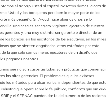
ntamos el trabajo, usted al capital. Nosotros damos la cara dí
stema. Usted y los banqueros perciben la mayor parte de las
a parte más pequeña. Sr. Awad, hace algunos años se lo
llie, una cosa es ser cajero, vigilante, ejecutivo de cuentas,
 gerentes y, una muy distinta, ser gerente o director de un
de los bancos, en los escritorios de los ejecutivos, en los miles
riosos que se sienten engañados, otros estafados por esta
o, de la que sólo somos meros ejecutores de un diseño que
 las pagamos nosotros.
amos que no son casos aislados, son prácticas que comienza
tes las altas gerencias. El problema es que las exitosas
ando los métodos para alcanzarlos, independientes de que ést
ndustria que opera sobre la fe pública, confianza que sin dud
pia SBIF y el SERNAC pueden dar fe del aumento de los reclamo