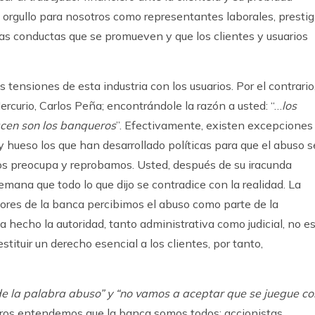
 orgullo para nosotros como representantes laborales, prestig
las conductas que se promueven y que los clientes y usuarios
 tensiones de esta industria con los usuarios. Por el contrario
rcurio, Carlos Peña; encontrándole la razón a usted: “…
los
acen son los banqueros
”. Efectivamente, existen excepciones
 hueso los que han desarrollado políticas para que el abuso s
os preocupa y reprobamos. Usted, después de su iracunda
emana que todo lo que dijo se contradice con la realidad. La
adores de la banca percibimos el abuso como parte de la
a hecho la autoridad, tanto administrativa como judicial, no e
stituir un derecho esencial a los clientes, por tanto,
e la palabra abuso” y “no vamos a aceptar que se juegue co
tros entendemos que la banca somos todos: accionistas,