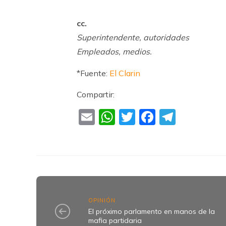
cc.
Superintendente, autoridades
Empleados, medios.
*Fuente:
El Clarin
Compartir:
Email
WhatsApp
Twitter
Faceboo
Teleg
OPINIÓN
El próximo parlamento en manos de la
mafia partidaria