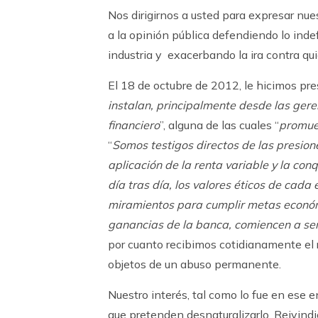
Nos dirigirnos a usted para expresar nue
a la opinión pública defendiendo lo ind
industria y exacerbando la ira contra qui
El 18 de octubre de 2012, le hicimos pre
instalan, principalmente desde las ger
financiero
”, alguna de las cuales “
promuev
“
Somos testigos directos de las presion
aplicación de la renta variable y la co
día tras día, los valores éticos de cada
miramientos para cumplir metas econó
ganancias de la banca, comiencen a se
por cuanto recibimos cotidianamente el re
objetos de un abuso permanente.
Nuestro interés, tal como lo fue en ese e
que pretenden desnaturalizarlo. Reivindic