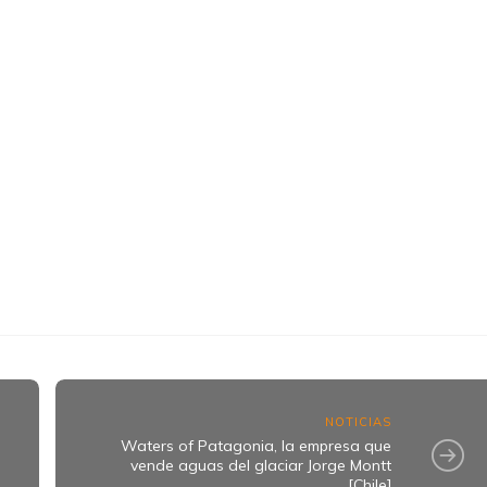
k
ram
NOTICIAS
Waters of Patagonia, la empresa que
vende aguas del glaciar Jorge Montt
[Chile]