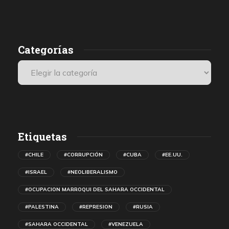
destruyendo lo material, las edificaciones.
r
Categorías
n
Etiquetas
#CHILE
#CORRUPCIÓN
#CUBA
#EE.UU.
#ISRAEL
#NEOLIBERALISMO
#OCUPACION MARROQUI DEL SAHARA OCCIDENTAL
#PALESTINA
#REPRESION
#RUSIA
#SAHARA OCCIDENTAL
#VENEZUELA