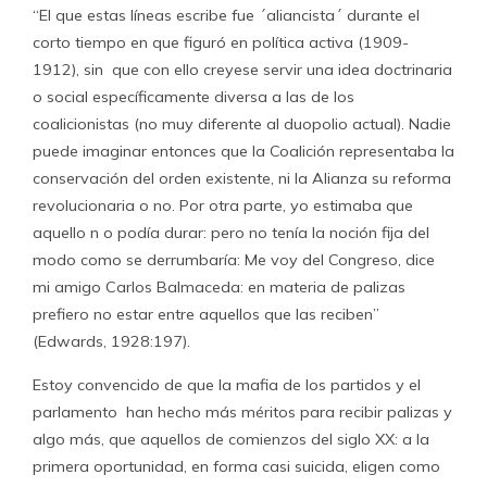
“El que estas líneas escribe fue ´aliancista´ durante el
corto tiempo en que figuró en política activa (1909-
1912), sin que con ello creyese servir una idea doctrinaria
o social específicamente diversa a las de los
coalicionistas (no muy diferente al duopolio actual). Nadie
puede imaginar entonces que la Coalición representaba la
conservación del orden existente, ni la Alianza su reforma
revolucionaria o no. Por otra parte, yo estimaba que
aquello n o podía durar: pero no tenía la noción fija del
modo como se derrumbaría: Me voy del Congreso, dice
mi amigo Carlos Balmaceda: en materia de palizas
prefiero no estar entre aquellos que las reciben”
(Edwards, 1928:197).
Estoy convencido de que la mafia de los partidos y el
parlamento han hecho más méritos para recibir palizas y
algo más, que aquellos de comienzos del siglo XX: a la
primera oportunidad, en forma casi suicida, eligen como