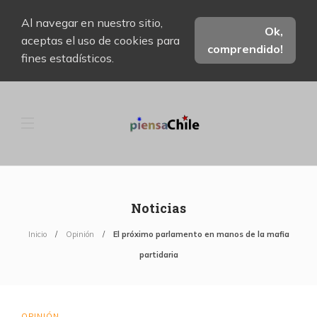
Al navegar en nuestro sitio,
Ok,
aceptas el uso de cookies para
comprendido!
fines estadísticos.
Noticias
Inicio
Opinión
El próximo parlamento en manos de la mafia
partidaria
OPINIÓN