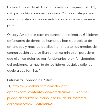
La bomba estalló el día en que entra en vigencia el TLC,
así que podría considerarse como “una estrategia para
desviar la atención y aumentar el odio que se vive en el
país”.
Oscary Ávila hace caer en cuenta que mientras 64 líderes
defensores de derechos humanos han sido objeto de
amenazas y muchos de ellos han muerto, los medios de
comunicación sólo se fijan en un ex ministro “pareciera
que el único dolor es por funcionarios o ex funcionarios
del gobierno, la muerte de los líderes sociales sólo les
duele a sus familias”.
Entrevista Tomada del Sitio:
(1)
http://www.eldia.com.co/index.php?
option=com_content&view=article&id=6236:no-se-
puede-descartar-la-mano-oscura-de-la-extrema-
derecha&catid=36&Itemid=9