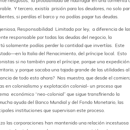
te riesgosos; la probabilidad de naufragar en una tormenta 
rable. Y tercero, existía prisión para los deudores, no solo pa
ientes, si perdías el barco y no podías pagar tus deudas.
eniosa, Responsabilidad Limitada por ley, a diferencia de la
nte responsable por todas las deudas del negocio, la
 tú solamente podías perder la cantidad que invertías. Este
estado—en la Italia del Renacimiento, del príncipe local. Esto
onistas si no también para el príncipe, porque una expedición
ritorio, y porque sacaba una tajada grande de las utilidades al
levancia de todo esto ahora? Nos muestra, que desde el comien
as en colonialismo y explotación colonial- un proceso que
tema económico “neo-colonial” que sigue transfiriendo la
 mucha ayuda del Banco Mundial y del Fondo Monetario, las
ipales instituciones que supervisan este proceso.
o las corporaciones han mantenido una relación incestuosa