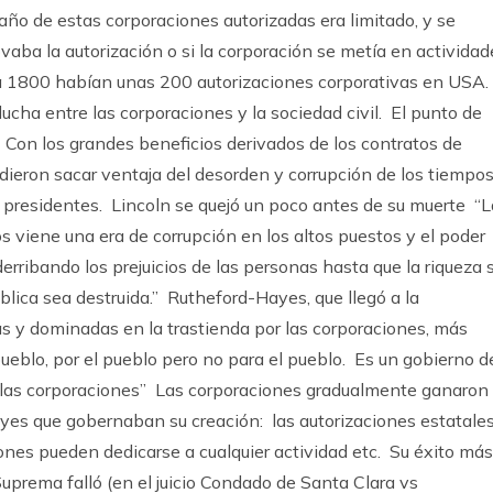
año de estas corporaciones autorizadas era limitado, y se
aba la autorización o si la corporación se metía en actividad
ra 1800 habían unas 200 autorizaciones corporativas en USA.
 lucha entre las corporaciones y la sociedad civil. El punto de
) Con los grandes beneficios derivados de los contratos de
dieron sacar ventaja del desorden y corrupción de los tiempos
n presidentes. Lincoln se quejó un poco antes de su muerte “
 viene una era de corrupción en los altos puestos y el poder
erribando los prejuicios de las personas hasta que la riqueza 
ica sea destruida.” Rutheford-Hayes, que llegó a la
s y dominadas en la trastienda por las corporaciones, más
pueblo, por el pueblo pero no para el pueblo. Es un gobierno d
a las corporaciones” Las corporaciones gradualmente ganaron
 leyes que gobernaban su creación: las autorizaciones estatale
ones pueden dedicarse a cualquier actividad etc. Su éxito más
uprema falló (en el juicio Condado de Santa Clara vs