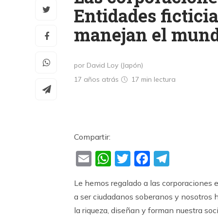
Entidades fictici
manejan el mun
por David Loy (Japón)
17 años atrás
17 min
lectura
Compartir:
Email
WhatsApp
Twitter
Faceboo
Teleg
Le hemos regalado a las corporaciones el
a ser ciudadanos soberanos y nosotros h
la riqueza, diseñan y forman nuestra soc