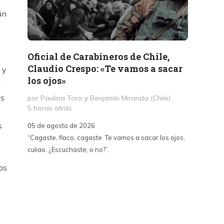
ún
Oficial de Carabineros de Chile,
Memor
Claudio Crespo: «Te vamos a sacar
Salit
 y
los ojos»
a
por Jul
1 día a
es
por Paulina Toro y Benjamín Miranda (Chile)
5 horas atrás
05 de a
s
05 de agosto de 2026
«A dife
“Cagaste, flaco, cagaste. Te vamos a sacar los ojos,
Santa La
culiao. ¿Escuchaste, o no?”.
paralizó
s
70, fue
os
un afán
intento
sepulta
edifica