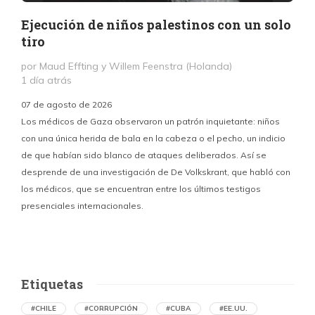
Ejecución de niños palestinos con un solo
tiro
por Maud Effting y Willem Feenstra (Holanda)
1 día atrás
07 de agosto de 2026
Los médicos de Gaza observaron un patrón inquietante: niños
con una única herida de bala en la cabeza o el pecho, un indicio
P
de que habían sido blanco de ataques deliberados. Así se
n
desprende de una investigación de De Volkskrant, que habló con
l
los médicos, que se encuentran entre los últimos testigos
c
presenciales internacionales.
d
Etiquetas
#CHILE
#CORRUPCIÓN
#CUBA
#EE.UU.