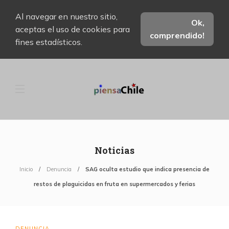
Al navegar en nuestro sitio,
Ok,
aceptas el uso de cookies para
comprendido!
fines estadísticos.
Noticias
Inicio
Denuncia
SAG oculta estudio que indica presencia de
restos de plaguicidas en fruta en supermercados y ferias
DENUNCIA