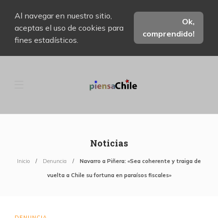
Al navegar en nuestro sitio,
Ok,
aceptas el uso de cookies para
comprendido!
fines estadísticos.
Noticias
Inicio
Denuncia
Navarro a Piñera: «Sea coherente y traiga de
vuelta a Chile su fortuna en paraísos fiscales»
DENUNCIA