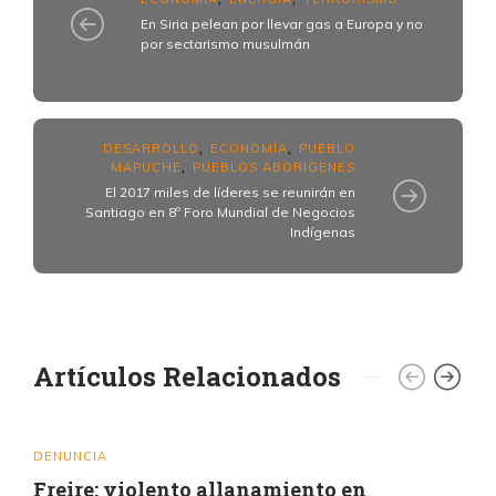
En Siria pelean por llevar gas a Europa y no
por sectarismo musulmán
DESARROLLO
ECONOMÍA
PUEBLO
,
,
MAPUCHE
PUEBLOS ABORIGENES
,
El 2017 miles de líderes se reunirán en
Santiago en 8º Foro Mundial de Negocios
Indígenas
Artículos Relacionados
DENUNCIA
Freire: violento allanamiento en