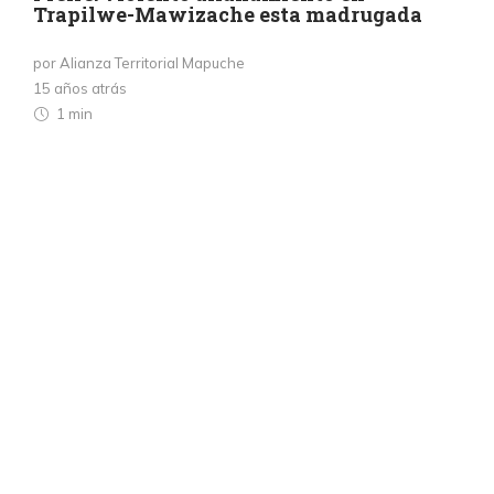
Trapilwe-Mawizache esta madrugada
por Alianza Territorial Mapuche
15 años atrás
1 min