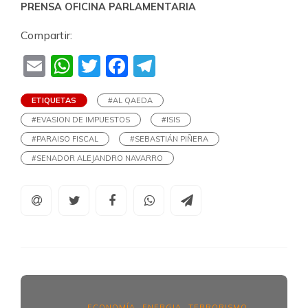
PRENSA OFICINA PARLAMENTARIA
Compartir:
Email
WhatsApp
Twitter
Facebook
Telegram
ETIQUETAS
#AL QAEDA
#EVASION DE IMPUESTOS
#ISIS
#PARAISO FISCAL
#SEBASTIÁN PIÑERA
#SENADOR ALEJANDRO NAVARRO
ECONOMÍA
ENERGIA
TERRORISMO
,
,