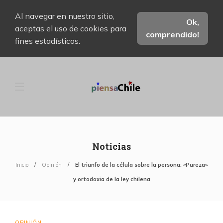
Al navegar en nuestro sitio,
Ok,
aceptas el uso de cookies para
comprendido!
fines estadísticos.
Noticias
Inicio
Opinión
El triunfo de la célula sobre la persona: «Pureza»
y ortodoxia de la ley chilena
OPINIÓN