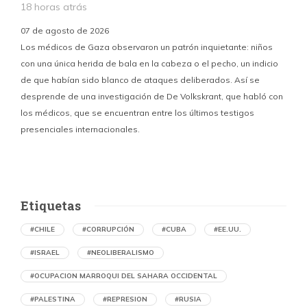
18 horas atrás
07 de agosto de 2026
Los médicos de Gaza observaron un patrón inquietante: niños
con una única herida de bala en la cabeza o el pecho, un indicio
P
de que habían sido blanco de ataques deliberados. Así se
n
desprende de una investigación de De Volkskrant, que habló con
l
los médicos, que se encuentran entre los últimos testigos
c
presenciales internacionales.
d
Etiquetas
#CHILE
#CORRUPCIÓN
#CUBA
#EE.UU.
#ISRAEL
#NEOLIBERALISMO
#OCUPACION MARROQUI DEL SAHARA OCCIDENTAL
#PALESTINA
#REPRESION
#RUSIA