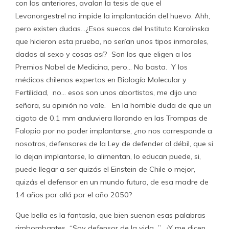
con los anteriores, avalan la tesis de que el
Levonorgestrel no impide la implantación del huevo. Ahh,
pero existen dudas…¿Esos suecos del Instituto Karolinska
que hicieron esta prueba, no serían unos tipos inmorales,
dados al sexo y cosas así? Son los que eligen a los
Premios Nobel de Medicina, pero… No basta. Y los
médicos chilenos expertos en Biología Molecular y
Fertilidad, no… esos son unos abortistas, me dijo una
señora, su opinión no vale. En la horrible duda de que un
cigoto de 0.1 mm anduviera llorando en las Trompas de
Falopio por no poder implantarse, ¿no nos corresponde a
nosotros, defensores de la Ley de defender al débil, que si
lo dejan implantarse, lo alimentan, lo educan puede, si,
puede llegar a ser quizás el Einstein de Chile o mejor,
quizás el defensor en un mundo futuro, de esa madre de
14 años por allá por el año 2050?
Que bella es la fantasía, que bien suenan esas palabras
rimbombantes “Soy defensor de la vida…” ¿Y me dicen