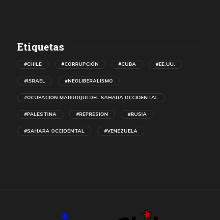
Etiquetas
#CHILE
#CORRUPCIÓN
#CUBA
#EE.UU.
#ISRAEL
#NEOLIBERALISMO
#OCUPACION MARROQUI DEL SAHARA OCCIDENTAL
#PALESTINA
#REPRESION
#RUSIA
#SAHARA OCCIDENTAL
#VENEZUELA