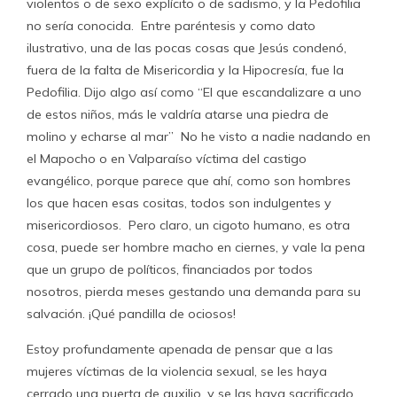
violentos o de sexo explícito o de sadismo, y la Pedofilia
no sería conocida. Entre paréntesis y como dato
ilustrativo, una de las pocas cosas que Jesús condenó,
fuera de la falta de Misericordia y la Hipocresía, fue la
Pedofilia. Dijo algo así como “El que escandalizare a uno
de estos niños, más le valdría atarse una piedra de
molino y echarse al mar” No he visto a nadie nadando en
el Mapocho o en Valparaíso víctima del castigo
evangélico, porque parece que ahí, como son hombres
los que hacen esas cositas, todos son indulgentes y
misericordiosos. Pero claro, un cigoto humano, es otra
cosa, puede ser hombre macho en ciernes, y vale la pena
que un grupo de políticos, financiados por todos
nosotros, pierda meses gestando una demanda para su
salvación. ¡Qué pandilla de ociosos!
Estoy profundamente apenada de pensar que a las
mujeres víctimas de la violencia sexual, se les haya
cerrado una puerta de auxilio, y se las haya sacrificado