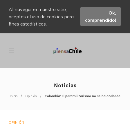
Al navegar en nuestro sitio,
Ok,
aceptas el uso de cookies para
comprendido!
fines estadísticos.
Noticias
Inicio
Opinión
Colombia: El paramilitarismo no se ha acabado
OPINIÓN