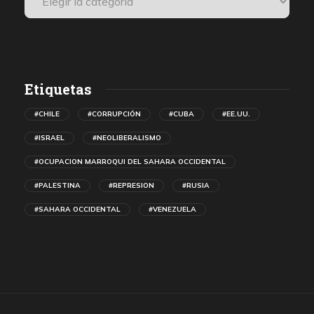
Etiquetas
#CHILE
#CORRUPCIÓN
#CUBA
#EE.UU.
#ISRAEL
#NEOLIBERALISMO
#OCUPACION MARROQUI DEL SAHARA OCCIDENTAL
#PALESTINA
#REPRESION
#RUSIA
#SAHARA OCCIDENTAL
#VENEZUELA